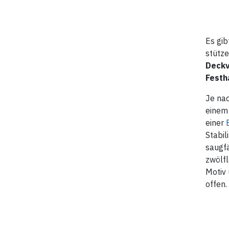
Es gib
stütze
Deck
Festh
Je na
einem 
einer
Stabil
saugfä
zwölfl
Motiv 
offen.