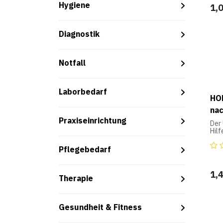
2 V
Hygiene
1,
Diagnostik
Notfall
Laborbedarf
HO
nac
Praxiseinrichtung
Der 
Hil
Hol
Pflegebedarf
1 PE
• 2
1,
• 1
Therapie
• 1x
m
• 1x
• 2x
Gesundheit & Fitness
• 1x