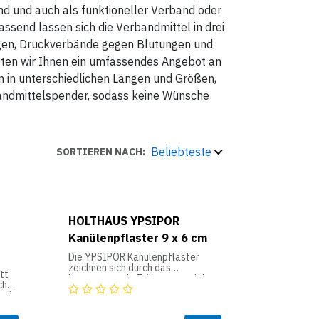
d und auch als funktioneller Verband oder
end lassen sich die Verbandmittel in drei
ngen, Druckverbände gegen Blutungen und
eten wir Ihnen ein umfassendes Angebot an
 in unterschiedlichen Längen und Größen,
andmittelspender, sodass keine Wünsche
Beliebteste
SORTIEREN NACH:
HOLTHAUS YPSIPOR
Kanülenpflaster 9 x 6 cm
Die YPSIPOR Kanülenpflaster
zeichnen sich durch das
tt
hervorragende Trägermaterial
ch
aus. Es besteht aus Vliesstoff mit
 sie
umlaufender Klebefläche und
einer nicht verklebenden