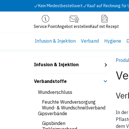
Zum Inhalt springen
Kein Mindestbestellwert
Kauf auf Rechnung für
Service Point
Angebot erstellen
Kauf mit Rezept
Infusion & Injektion
Verband
Hygiene
D
Produ
Infusion & Injektion
Ve
Verbandstoffe
Wundverschluss
Ver
Feuchte Wundversorgung
Wund- & Wundschnellverband
In der
Gipsverbände
Pflas
Gipsbinden
dem Ve