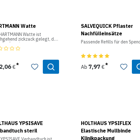
RTMANN Watte
SALVEQUICK Pflaster
Nachfülleinsätze
 HARTMANN Watte ist
hgehend zickzack gelegt, d.h.
Passende Refills für den Spen
 Perforation, um eine
viduelle bedarfsgerechte
nahme zu gewährleisten. Sie
 in einem
derverschließbaren
2,06
7,97
€
Ab
€
delzugbeutel in
erschiedlichen Aufmachungen
eboten.
endung:
 viele Anwendungszwecke im
lichen Bereich; als Saug- und
termaterial in Medizin und
iene.
LTHAUS YPSISAVE
HOLTHAUS YPSIFLEX
bandtuch steril
Elastische Mullbinde
Klinikpackung
 YPSISAVE Verbandtuch ist