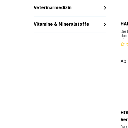
Veterinärmedizin
HA
Vitamine & Mineralstoffe
Die
durc
ohne
indi
Ent
wird
wie
Ab
Kor
unt
ang
Anw
Für
häus
Pols
Hyg
HO
Ver
Das