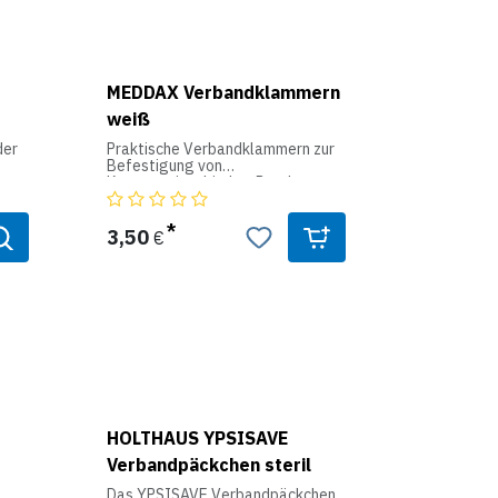
MEDDAX Verbandklammern
weiß
der
Praktische Verbandklammern zur
Befestigung von
Kompressionsbinden, Bandagen,
Fixierbinden und Idealbinden.
Produktdaten:
3,50
€
Inhalt: 100 Stück
Farben: weiß
HOLTHAUS YPSISAVE
Verbandpäckchen steril
Das YPSISAVE Verbandpäckchen