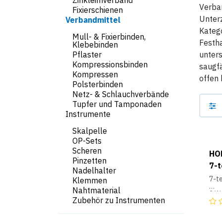
Zinkleimverband
Verban
Fixierschienen
Unter
Verbandmittel
Kateg
Mull- & Fixierbinden,
Festha
Klebebinden
Pflaster
unter
Kompressionsbinden
saugf
Kompressen
offen 
Polsterbinden
Netz- & Schlauchverbände
Tupfer und Tamponaden
Instrumente
Skalpelle
OP-Sets
Scheren
HO
Pinzetten
7-t
Nadelhalter
7-te
Klemmen
Nahtmaterial
2 W
Zubehör zu Instrumenten
1 V
1 El
1 Wu