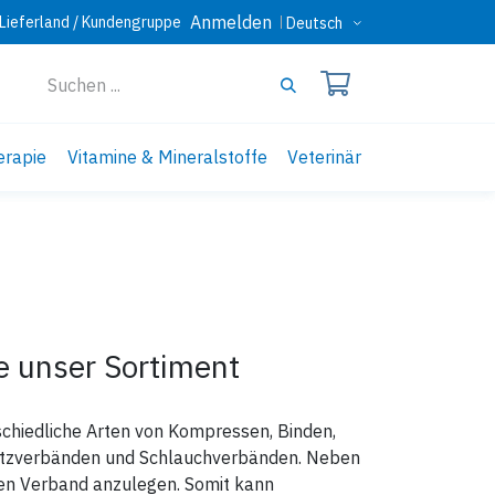
Anmelden
Lieferland / Kundengruppe
Deutsch
erapie
Vitamine & Mineralstoffe
Veterinär
e unser Sortiment
schiedliche Arten von Kompressen, Binden,
etzverbänden und Schlauchverbänden. Neben
nen Verband anzulegen. Somit kann