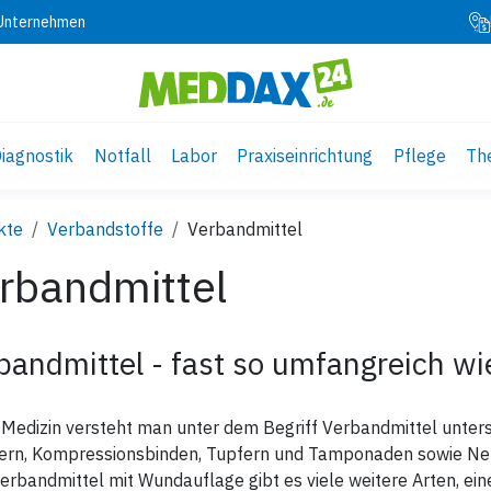
 Unternehmen
iagnostik
Notfall
Labor
Praxiseinrichtung
Pflege
Th
kte
Verbandstoffe
Verbandmittel
rbandmittel
bandmittel - fast so umfangreich wi
 Medizin versteht man unter dem Begriff Verbandmittel unter
tern, Kompressionsbinden, Tupfern und Tamponaden sowie N
rbandmittel mit Wundauflage gibt es viele weitere Arten, ei