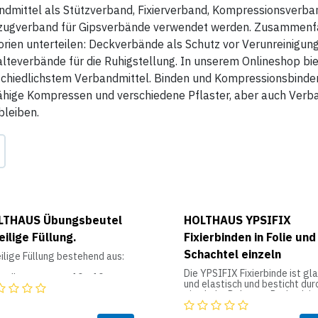
dmittel als Stützverband, Fixierverband, Kompressionsverban
zugverband für Gipsverbände verwendet werden. Zusammenfass
orien unterteilen: Deckverbände als Schutz vor Verunreinigu
lteverbände für die Ruhigstellung. In unserem Onlineshop bi
schiedlichstem Verbandmittel. Binden und Kompressionsbinden
ähige Kompressen und verschiedene Pflaster, aber auch Verb
bleiben.
LTHAUS Übungsbeutel
HOLTHAUS YPSIFIX
eilige Füllung.
Fixierbinden in Folie und
Schachtel einzeln
ilige Füllung bestehend aus:
Die YPSIFIX Fixierbinde ist gla
undkompressen, 10 x 10 cm
und elastisch und besticht dur
erbandpäckchen Größe M
eine hohe Dehnung. Dadurch ist
astische Mullbinde, 6 cm x 4 m
ideal für die Fixierung von
ndpflaster, 6 x 10 cm
Wundauflagen an bewegten