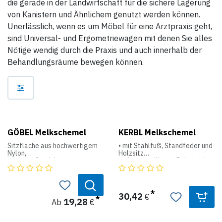
die gerade in der Landwirtschaft für die sichere Lagerung
von Kanistern und Ähnlichem genutzt werden können.
Unerlässlich, wenn es um Möbel für eine Arztpraxis geht,
sind Universal- und Ergometriewagen mit denen Sie alles
Nötige wendig durch die Praxis und auch innerhalb der
Behandlungsräume bewegen können.
GÖBEL Melkschemel
KERBL Melkschemel
Sitzfläche aus hochwertigem
• mit Stahlfuß, Standfeder und
Nylon,
Holzsitz
leicht im Gewicht.
• mit verstellbarer Polyamid-
Melkschemel Einbein,
Garnitur zum Anschnallen
mit Gummifuss und Gurt
• Sitzhöhe: 34 cm
30,42
€
19,28
Ab
€