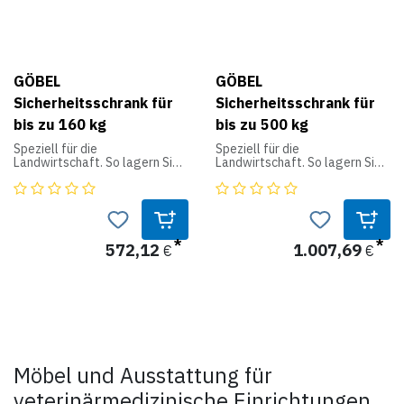
GÖBEL
GÖBEL
Sicherheitsschrank für
Sicherheitsschrank für
bis zu 160 kg
bis zu 500 kg
Speziell für die
Speziell für die
Landwirtschaft. So lagern Sie
Landwirtschaft. So lagern Sie
Pflanzenschutzmittel sicher
Pflanzenschutzmittel sicher
und vorschriftsmäßig! TÜV
und vorschriftsmäßig! TÜV
geprüft - GS
geprüft - GS
lichtgrau
lichtgrau
für bis zu 160kg Gefahrstoffe
für bis zu 500kg Gefahrstoffe
572,12
1.007,69
€
€
Maße: 1016 x 950 x 420mm
Maße: 1950 x 950 x 500mm
2 Wannenböden. Belastung
4 Wannenböden. Belastung
80kg / 20 Liter
75kg / 23,5 Liter
Möbel und Ausstattung für
veterinärmedizinische Einrichtungen