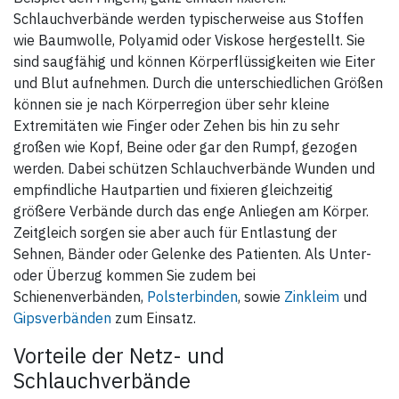
Gr. 7 = Große Rumpfverbände
Schlauchverbände werden typischerweise aus Stoffen
Charakteristik:
wie Baumwolle, Polyamid oder Viskose hergestellt. Sie
Durch die hohe Elastizität und
sind saugfähig und können Körperflüssigkeiten wie Eiter
Rückstellkraft von Stülpa-fix
werden Wundauflagen auch
und Blut aufnehmen. Durch die unterschiedlichen Größen
bei extremen Bewegungen
können sie je nach Körperregion über sehr kleine
sicher fixiert. Verbände aus
Stülpa-fix sitzen faltenlos,
Extremitäten wie Finger oder Zehen bis hin zu sehr
ohne einzuschnüren; sie
rutschen nicht und leiern nicht
großen wie Kopf, Beine oder gar den Rumpf, gezogen
aus.
werden. Dabei schützen Schlauchverbände Wunden und
Stülpa-fix lässt sich einfach
empfindliche Hautpartien und fixieren gleichzeitig
anlegen. Der Netzschlauch
größere Verbände durch das enge Anliegen am Körper.
kann an jeder beliebigen Stelle
und in jeder Richtung
Zeitgleich sorgen sie aber auch für Entlastung der
durchtrennt werden, ohne
dabei einzureißen oder
Sehnen, Bänder oder Gelenke des Patienten. Als Unter-
auszufransen.
oder Überzug kommen Sie zudem bei
Zum Auswechseln der
Schienenverbänden,
Polsterbinden
, sowie
Zinkleim
und
Wundauflage braucht der
Gipsverbänden
zum Einsatz.
Verband nicht entfernt zu
werden. Stülpa-fix wird
lediglich etwas angehoben
Vorteile der Netz- und
und die Kompresse erneuert.
Schlauchverbände
Der hohe Baumwollanteil