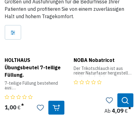
Größen und Ausführungen für die Bedürfnisse Ihrer
Patienten und profitieren Sie von einem zuverlässigen
Halt und hohem Tragekomfort.
HOLTHAUS
NOBA Nobatricot
Übungsbeutel 7-teilige
Der Trikotschlauch ist aus
reiner Naturfaser hergestellt
Füllung.
und ist deshalb hypoallergen.
Zum Schutz der Haut wird er
7-teilige Füllung bestehend
als Unterzug bei starren und
aus:
halbstarren Stützverbänden
verwendet.
2 Wundkompressen, 10 x 10 cm
1 Verbandpäckchen Größe M
Produktdaten:
1 Elastische Mullbinde, 6 cm x
1,00
€
4,09
Ab
€
4 m
verfügbare Breiten: 1,5 cm / 4
1 Wundpflaster, 6 x 10 cm
cm / 6 cm / 7 cm / 8 cm / 16 cm
2 Vinylhandschuhen
Länge: 20 m