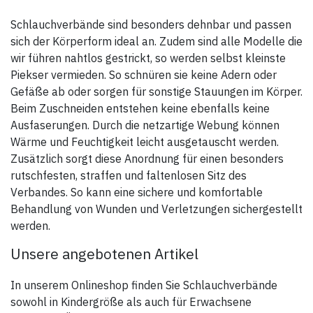
sorgt für eine gute
Hautverträglichkeit. Stülpa-fix
ist unempfindlich gegen Fette,
Schlauchverbände sind besonders dehnbar und passen
Salben und Schweiß.
sich der Körperform ideal an. Zudem sind alle Modelle die
Stülpa-fix ist sterilisierbar
wir führen nahtlos gestrickt, so werden selbst kleinste
(Dampf A 134 °C).
Piekser vermieden. So schnüren sie keine Adern oder
Gefäße ab oder sorgen für sonstige Stauungen im Körper.
Beim Zuschneiden entstehen keine ebenfalls keine
Ausfaserungen. Durch die netzartige Webung können
Wärme und Feuchtigkeit leicht ausgetauscht werden.
Zusätzlich sorgt diese Anordnung für einen besonders
rutschfesten, straffen und faltenlosen Sitz des
Verbandes. So kann eine sichere und komfortable
Behandlung von Wunden und Verletzungen sichergestellt
werden.
Unsere angebotenen Artikel
In unserem Onlineshop finden Sie Schlauchverbände
sowohl in Kindergröße als auch für Erwachsene