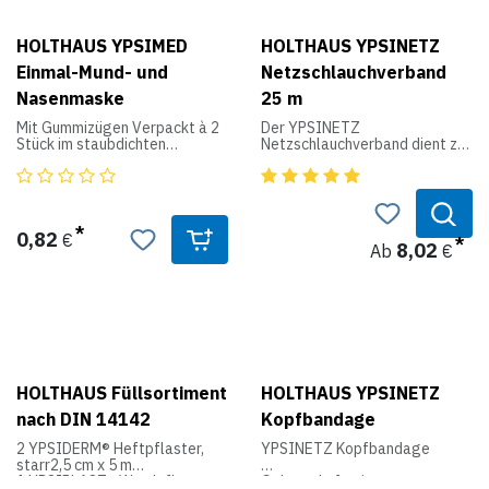
HOLTHAUS YPSIMED
HOLTHAUS YPSINETZ
Einmal-Mund- und
Netzschlauchverband
Nasenmaske
25 m
Mit Gummizügen Verpackt à 2
Der YPSINETZ
Stück im staubdichten
Netzschlauchverband dient zur
Schlauchbeutel.
schnellen Fixierung von
Wundauflagen. Durch den
Nach EN 14683 Typ I, blau.
nahtlos gewirkten und
hochelastischen Schlauch
entsteht ein optimales
0,82
€
Tragegefühl. Der
8,02
Ab
€
Netzschlauchverband ist in
folgenden Größen und für
folgende Bereiche erhältlich:
Finger Gr 1
Hand/Arm/Fuß Gr 2
Bein/Kinderkopf Gr 3
Kopf/Kinderrumpf Gr 4
Rumpfverbände Gr 5
HOLTHAUS Füllsortiment
HOLTHAUS YPSINETZ
nach DIN 14142
Kopfbandage
Produktdaten:
2 YPSIDERM® Heftpflaster,
YPSINETZ Kopfbandage
Länge: 25m gedehnt
starr2,5 cm x 5 m
Material: 66% Baumwolle,
1 YPSIPLAST® Wundpflaster,
Gebrauchsfertiger
25% Polyamid und 9%