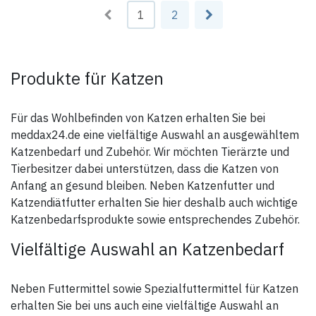
Reaktionen. Im Fall, dass
Nepeta Cataria
- mittels Haken auch einfach
Unsicherheiten bezüglich der
1
2
auf- und abzuhängen
beobachteten Symptome
Gefahrenhinweis:
bestehen, wenden Sie sich
bitte an unseren
H412 Schädlich für
Kundenservice oder
Wasserorganismen, mit
kontaktieren Sie Ihren
langfristiger Wirkung
Produkte für Katzen
Tierarzt.
Sicherheitshinweise:
Besondere
P101 Ist ärztlicher Rat
Vorsichtsmaßnahmen für den
erforderlich, Verpackung oder
Für das Wohlbefinden von Katzen erhalten Sie bei
Anwender:
Kennzeichnungsetikett
bereithalten.
meddax24.de eine vielfältige Auswahl an ausgewähltem
Chrysanthemum und die
P102 Darf nicht in die Hände
Lösungsmittel können in sehr
Katzenbedarf und Zubehör. Wir möchten Tierärzte und
von Kindern gelangen.
seltenen Fällen zu
P273 Freisetzung in die
Tierbesitzer dabei unterstützen, dass die Katzen von
Hautempfindlichkeiten oder
Umwelt vermeiden.
vorübergehenden
Anfang an gesund bleiben. Neben Katzenfutter und
P501 Inhalt / Behälter gemäß
Hautreaktionen, wie einer
lokalen Vorschriften der
Katzendiätfutter erhalten Sie hier deshalb auch wichtige
Irritation oder einem Kribbeln
Entsorgung zuführen
der Haut führen. Während der
Katzenbedarfsprodukte sowie entsprechendes Zubehör.
Anwendung nicht essen,
trinken oder rauchen und
Vielfältige Auswahl an Katzenbedarf
Kontakt mit den Augen und der
Mundschleimhaut vermeiden.
Bei Benetzung der Haut des
Anwenders, diese mit Wasser
Neben Futtermittel sowie Spezialfuttermittel für Katzen
und Seife abwaschen. Nach der
Anwendung sind die Hände
erhalten Sie bei uns auch eine vielfältige Auswahl an
sorgfältig zu waschen. Die