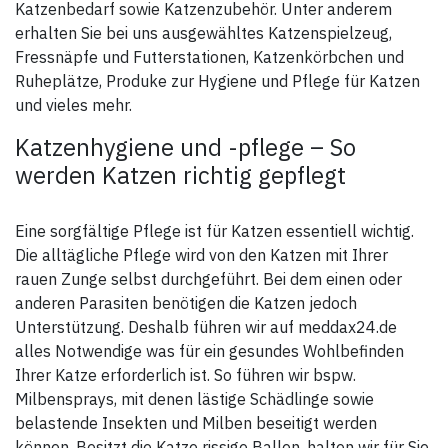
Katze sollte nach der
Katzenbedarf sowie Katzenzubehör. Unter anderem
Anwendung, insbesondere im
erhalten Sie bei uns ausgewähltes Katzenspielzeug,
Nackenbereich, nicht
gestreichelt werden, bis die
Fressnäpfe und Futterstationen, Katzenkörbchen und
behandelte Stelle getrocknet
Ruheplätze, Produke zur Hygiene und Pflege für Katzen
ist. Falls der Tubeninhalt
versehentlich verschluckt wird,
und vieles mehr.
sollte unverzüglich ein Arzt
aufgesucht werden. Das
Lösungsmittel in ARDAP Spot-
Katzenhygiene und -pflege – So
On kann bestimmte
werden Katzen richtig gepflegt
Materialien, wie Leder, Stoffe,
Kunststoffe und polierte
Oberflächen angreifen. Die
Applikationsstelle sollte vor
Eine sorgfältige Pflege ist für Katzen essentiell wichtig.
Kontakt mit solchen
Materialien getrocknet sein.
Die alltägliche Pflege wird von den Katzen mit Ihrer
Bei Überempfindlichkeit
gegenüber dem Lösungsmittel
rauen Zunge selbst durchgeführt. Bei dem einen oder
kann es vereinzelt zu
anderen Parasiten benötigen die Katzen jedoch
kurzzeitigen allergischen
Reaktionen kommen.
Unterstützung. Deshalb führen wir auf meddax24.de
Flüssigkeit und Dampf
alles Notwendige was für ein gesundes Wohlbefinden
entzündbar. Verursacht
schwere Augenreizung. Sehr
Ihrer Katze erforderlich ist. So führen wir bspw.
giftig für Wasserorganismen
mit langfristiger Wirkung. Ist
Milbensprays, mit denen lästige Schädlinge sowie
ärztlicher Rat erforderlich,
belastende Insekten und Milben beseitigt werden
Verpackung oder
Kennzeichnungsetikett
können. Besitzt die Katze rissige Ballen, halten wir für Sie