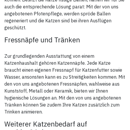
bereithalten. Darf nicht in die
auch die entsprechende Lösung parat: Mit der von uns
Hände von Kindern gelangen.
BEI KONTAKT MIT DEN
angebotenen Pfotenpflege, werden spröde Ballen
AUGEN: Einige Minuten lang
behutsam mit Wasser
regeneriert und die Katzen sind bei ihren Ausflügen
ausspülen. Eventuell
geschützt.
vorhandene Kontaktlinsen
nach Möglichkeit entfernen.
Weiter ausspülen.
Fressnäpfe und Tränken
Verschüttete Mengen
aufnehmen. An einem gut
belüfteten Ort aufbewahren.
Kühl halten. Inhalt / Behälter
Zur grundlegenden Ausstattung von einem
der Entsorgung gemäß den
Katzenhaushalt gehören Katzennäpfe. Jede Katze
örtlichen/nationalen/internationalen
Vorschriften zuführen.
braucht einen eigenen Fressnapf für Katzenfutter sowie
Aufbewahrung:
Wasser, ansonsten kann es zu Streitigkeiten kommen. Mit
den von uns angebotenen Fressnäpfen, wahlweise aus
Von Hitze, heißen Oberflächen,
Funken, offenen Flammen
Kunststoff, Metall oder Keramik, bieten wir Ihnen
sowie anderen Zündquellen
hygienische Lösungen an. Mit den von uns angebotenen
fernhalten. Nicht rauchen.
Freisetzung in die Umwelt
Tränken können Sie zudem Ihre Katzen zusätzlich zum
vermeiden. Nicht über 25°C
lagern.
Trinken animieren.
Warnhinweis:
Weiterer Katzenbedarf auf
Insektizide sicher verwenden.