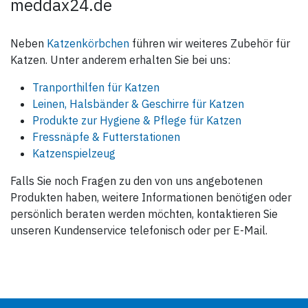
meddax24.de
Vor Gebrauch stets
Kennzeichnung und
Produktinformation lesen.
Neben
Katzenkörbchen
führen wir weiteres Zubehör für
Gefahrenhinweis:
Katzen. Unter anderem erhalten Sie bei uns:
H226 – Flüssigkeit und Dampf
entzündbar.
Tranporthilfen für Katzen
H319 – Verursacht schwere
Augenreizung.
Leinen, Halsbänder & Geschirre für Katzen
H411 – Giftig für
Produkte zur Hygiene & Pflege für Katzen
Wasserorganismen, mit
langfristiger Wirkung.
Fressnäpfe & Futterstationen
Sicherheitshinweise:
Katzenspielzeug
P101 Ist ärztlicher Rat
erforderlich, Verpackung oder
Falls Sie noch Fragen zu den von uns angebotenen
Kennzeichnungsetikett
bereithalten.
Produkten haben, weitere Informationen benötigen oder
P102 Darf nicht in die Hände
von Kindern gelangen.
persönlich beraten werden möchten, kontaktieren Sie
P210 Von Hitze, heißen
unseren Kundenservice telefonisch oder per E-Mail.
Oberflächen, Funken, offenen
Flammen sowie anderen
Zündquellenarten fernhalten.
Nicht rauchen.
P273 Freisetzung in die
Umwelt vermeiden.
P305+P351+P338 BEI
KONTAKT MIT DEN AUGEN: