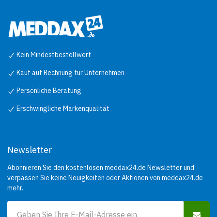
Einige Minuten lang behutsam
mit Wasser spülen. Eventuell
vorhandene Kontaktlinsen
nach Möglichkeit entfernen.
Weiter spülen.
P391 Verschüttete Mengen
aufnehmen.
Kein Mindestbestellwert
P403+P235 An einem gut
belüfteten Ort aufbewahren.
Kühl halten.
Kauf auf Rechnung für Unternehmen
P501 Inhalt / Behälter der
Entsorgung gemäß den
Persönliche Beratung
örtlichen/nationalen/internationalen
Vorschriften zuführen.
Erschwingliche Markenqualität
Newsletter
Abonnieren Sie den kostenlosen meddax24.de Newsletter und
verpassen Sie keine Neuigkeiten oder Aktionen von meddax24.de
mehr.