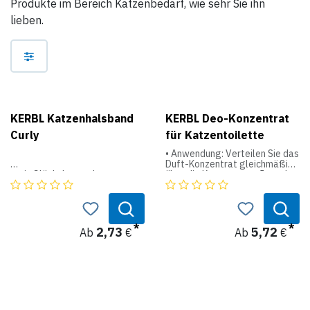
Produkte im Bereich Katzenbedarf, wie sehr Sie ihn
lieben.
KERBL Katzenhalsband
KERBL Deo-Konzentrat
Curly
für Katzentoilette
• Anwendung: Verteilen Sie das
Duft-Konzentrat gleichmäßig
- mit Glöckchen und
über die Katzenstreu. Je mehr
Sicherheitsverschluss
Konzentrat verstreut wird,
desto intensiver der Duft.
Trocken lagern.
2,73
5,72
Ab
€
Ab
€