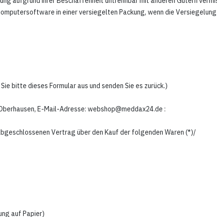
erung aufgrund ihrer Beschaffenheit untrennbar mit anderen Gütern vermi
omputersoftware in einer versiegelten Packung, wenn die Versiegelung 
Sie bitte dieses Formular aus und senden Sie es zurück.)
 Oberhausen
,
E-Mail-Adresse:
webshop@meddax24.de
:
(*) abgeschlossenen Vertrag über den Kauf der folgenden Waren (*)/
lung auf Papier)