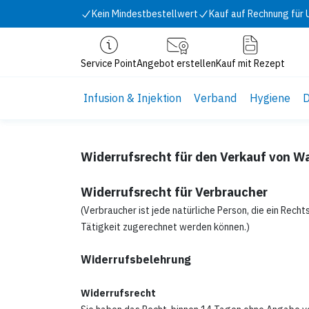
Zum Inhalt springen
Kein Mindestbestellwert
Kauf auf Rechnung für
Service Point
Angebot erstellen
Kauf mit Rezept
Infusion & Injektion
Verband
Hygiene
D
Widerrufsrecht für den Verkauf von W
Widerrufsrecht für Verbraucher
(Verbraucher ist jede natürliche Person, die ein Rec
Tätigkeit zugerechnet werden können.)
Widerrufsbelehrung
Widerrufsrecht