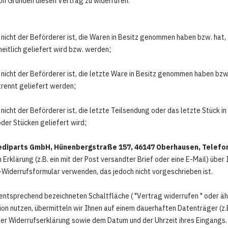
on Gründen diesen Vertrag zu widerrufen.
er nicht der Beförderer ist, die Waren in Besitz genommen haben bzw. hat
;
heitlich geliefert wird bzw. werden
er nicht der Beförderer ist, die letzte Ware in Besitz genommen haben bz
;
trennt geliefert werden
r nicht der Beförderer ist, die letzte Teilsendung oder das letzte Stück 
;
oder Stücken geliefert wird
diparts GmbH, Hünenbergstraße 157, 46147 Oberhausen, Telefonn
 Erklärung (z.B. ein mit der Post versandter Brief oder eine E-Mail) über
-Widerrufsformular verwenden, das jedoch nicht vorgeschrieben ist.
r entsprechend bezeichneten Schaltfläche ( "Vertrag widerrufen " oder 
ion nutzen, übermitteln wir Ihnen auf einem dauerhaften Datenträger (z.B
er Widerrufserklärung sowie dem Datum und der Uhrzeit ihres Eingangs.