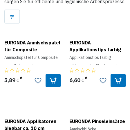
sorgen Sie für effiziente und hygienische Arbeitsprozesse.
EURONDA Anmischspatel
EURONDA
für Composite
Applikationstips farbig
Anmischspatel für Composite
Applikationstips farbig
- aus Polypropylen
 Miniatur-Applikationsspitzen
- Farbe: weiß
mit biegbarer
- 50 Stück-Beute
Spitze zur punktgenauen
Applikation von Gels
5,89
6,60
€
€
und Flüssigkeiten.
 gleichmäßige Beflockung
 einfache Anwendung
 Beutel à 100 Stück
EURONDA Applikatoren
EURONDA Pinseleinsätze
biegbar ca. 10 cm
Anmischblöcke