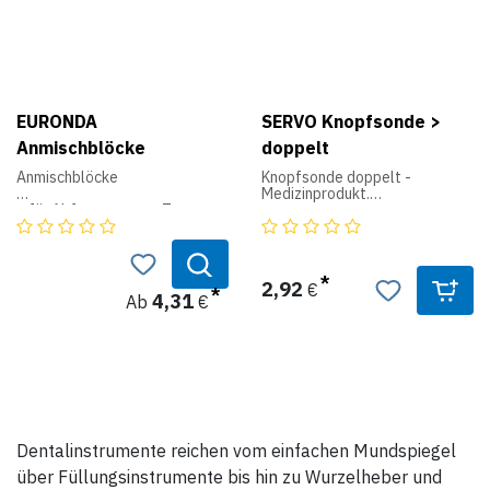
EURONDA
SERVO Knopfsonde >
Anmischblöcke
doppelt
Anmischblöcke
Knopfsonde doppelt -
Medizinprodukt.
 für Abformmassen, Zemente
und Composites
Erhältlich in folgenden
 aus speziell beschichtetem,
Varianten:
abriebfestem
13,0 cm x 1,0 mm Ø
Papier
14,5 cm x 1,5 mm Ø
2,92
€
16,0 cm x 2,0 mm Ø
4,31
Ab
€
Dentalinstrumente reichen vom einfachen Mundspiegel
über Füllungsinstrumente bis hin zu Wurzelheber und