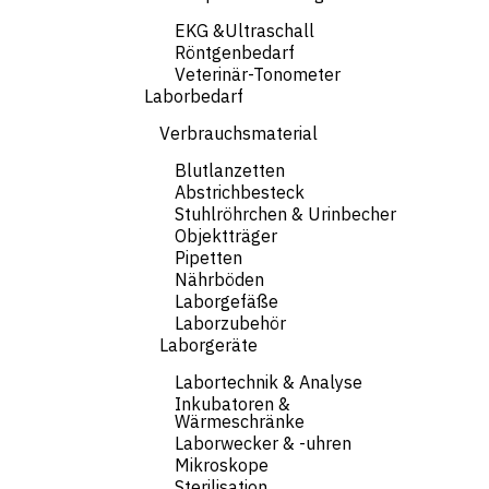
EKG &Ultraschall
Röntgenbedarf
Veterinär-Tonometer
Laborbedarf
Verbrauchsmaterial
Blutlanzetten
Abstrichbesteck
Stuhlröhrchen & Urinbecher
Objektträger
Pipetten
Nährböden
Laborgefäße
Laborzubehör
Laborgeräte
Labortechnik & Analyse
Inkubatoren &
Wärmeschränke
Laborwecker & -uhren
Mikroskope
Sterilisation