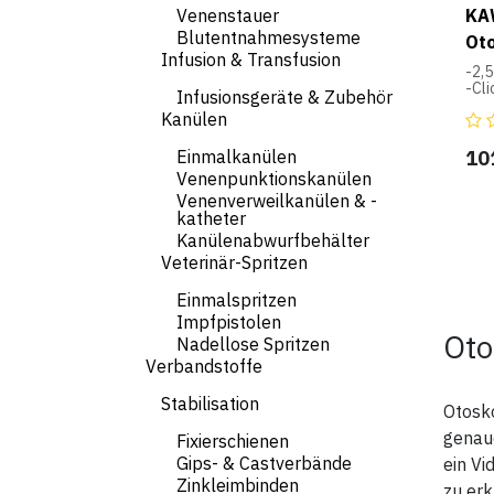
zu u
KAW
Venenstauer
Blutentnahmesysteme
3 K
Ot
- 3
Infusion & Transfusion
-2,5
- Bi
-Cli
- K
Infusionsgeräte & Zubehör
-Va
- 2 
Kanülen
-2-
spe
Tec
-Me
10
Einmalkanülen
-Lic
• 2,
Venenpunktionskanülen
-3 V
• V
Venenverweilkanülen & -
5,0 
• Gr
katheter
in 
8 Zo
-Bat
• Ak
Kanülenabwurfbehälter
(Bat
Veterinär-Spritzen
ent
-au
Einmalspritzen
Med
mit
Impfpistolen
Oto
Nadellose Spritzen
Verbandstoffe
Stabilisation
Otosk
genau
Fixierschienen
Gips- & Castverbände
ein Vi
Zinkleimbinden
zu er