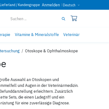
Anmelden
Lieferland / Kundengruppe
Deutsch
erapie
Vitamine & Mineralstoffe
Veterinär
tersuchung
Otoskope & Ophthalmoskope
pe
e große Auswahl an Otoskopen und
melfell und Augen in der Veterinärmedizin.
 Befunddarstellung erleichtern. Zusätzlich
tte Sets, die einen Ladegriff und ein
rüstung für eine zuverlässige Diagnose.