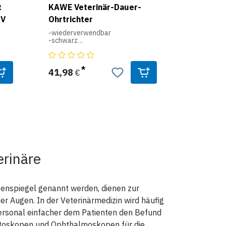
MedCharge® 4000 in Verbindung
t
KAWE Veterinär-Dauer-
mit Akku
5V
Ohrtrichter
-wiederverwendbar
-schwarz
-VE = 3 St.
mit
-für KaWe EUROLIGHT® C30 VET
+ C30 VET OP
41,98
€
für KaWe EUROLIGHT® C30 VET
0 /
REF 01.11135.001 (24855)
für KaWe EUROLIGHT® C30 VET
OP REF 01.11136.001
ch
ang
We
rinäre
ng
nspiegel genannt werden, dienen zur
 Augen. In der Veterinärmedizin wird häufig
Personal einfacher dem Patienten den Befund
 Otoskopen und Ophthalmoskopen für die