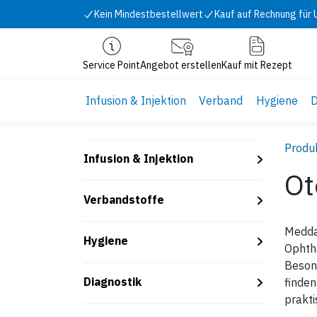
Zum Inhalt springen
Kein Mindestbestellwert
Kauf auf Rechnung für
Service Point
Angebot erstellen
Kauf mit Rezept
Infusion & Injektion
Verband
Hygiene
D
Produ
Infusion & Injektion
Ot
Verbandstoffe
Meddax
Hygiene
Ophth
Besond
Diagnostik
finden
prakti