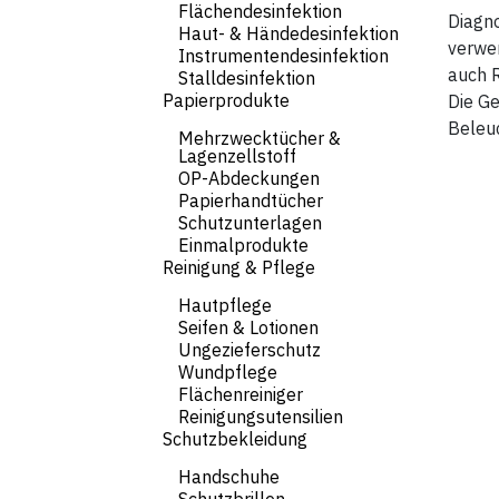
Flächendesinfektion
Diagno
Haut- & Händedesinfektion
verwe
Instrumentendesinfektion
auch R
Stalldesinfektion
Papierprodukte
Die G
Beleuc
Mehrzwecktücher &
Lagenzellstoff
OP-Abdeckungen
Papierhandtücher
Schutzunterlagen
Einmalprodukte
Reinigung & Pflege
Hautpflege
Seifen & Lotionen
Ungezieferschutz
Wundpflege
Flächenreiniger
Reinigungsutensilien
Schutzbekleidung
Handschuhe