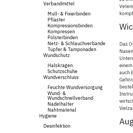
Verbandmittel
Veteri
komple
Mull- & Fixierbinden
Pflaster
Wic
Kompressionsbinden
Kompressen
Polsterbinden
Netz- & Schlauchverbände
Das Ot
Tupfer & Tamponaden
Nasen
Wundschutz
Unters
Halskragen
einem
Schutzschuhe
auch B
Wundverschluss
Gehörg
beste
Feuchte Wundversorgung
Wund- &
Instru
Wundschnellverband
wirtsc
Nadelhalter
Vielza
Nahtmaterial
Hygiene
Aug
Desinfektion