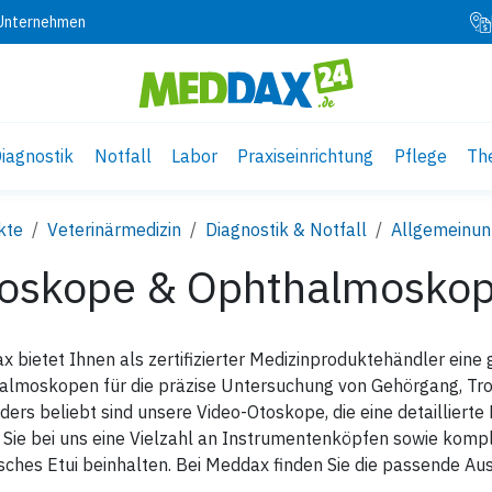
 Unternehmen
iagnostik
Notfall
Labor
Praxiseinrichtung
Pflege
Th
kte
Veterinärmedizin
Diagnostik & Notfall
Allgemeinun
oskope & Ophthalmosko
 bietet Ihnen als zertifizierter Medizinproduktehändler ein
almoskopen für die präzise Untersuchung von Gehörgang, Trom
ers beliebt sind unsere Video-Otoskope, die eine detaillierte
 Sie bei uns eine Vielzahl an Instrumentenköpfen sowie komple
sches Etui beinhalten. Bei Meddax finden Sie die passende Aus