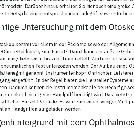
närmedizin. Darüber hinaus erhalten Sie hier auch eine groß
tte Sets, die einen entsprechenden Ladegriff sowie Etui beinh
htige Untersuchung mit dem Otosk
oskop kommt vor allem in der Pädiatrie sowie der Allgemeinme
-Ohren-Heilkunde, zum Einsatz. Damit kann der äußere Gehör
uchungstiefe reicht bis zum Trommelfell. Wird ein Gebläse 
 pneumatischen Test unterzogen werden. Der Aufbau eines Ot
atteriegriff genannt, Instrumentenkopf, Ohrtrichter. Letztere
ang eingeführt. In der Regel bieten die Hersteller Systeme 
hen. Dadurch können die Instrumentenköpfe bei Bedarf gewech
mentenkopf ein eigener Handgriff benötigt wird. Das bietet s
haftlicher Hinsicht Vorteile: Es wird zum einen weniger Müll 
hl an Handgriffen aufgeladen werden.
enhintergrund mit dem Ophthalmo