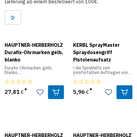
Lieferung ab einem Bestellwert von 100€.
HAUPTNER-HERBERHOLZ
KERBL SprayMaster
Durafix-Ohrmarken gelb,
Spraydosengriff
blanko
Pistolenaufsatz
Durafix-Ohrmarken, gelb,
• die Sprühhilfe zum
blanko
komfortablen Auftragen von
Farb- und Markierungssprays
- zur vorübergehenden
Kennzeichnung
• für ein sauberes und
ohne Zange schnell und sicher
effizientes Arbeiten mit allen
27,81
5,96
€
€
mit der Hand im Tierohr zu
gängigen Spraydosen
befestigen
• die Sprühhilfe ermöglicht eine
- sicheres Verschlusssystem -
professionelle Handhabung,
Das Öffnen der Marke ohne sie
ähnlich einer Spritzpistole, hilft
zu zerstören ist unmöglich
Ihnen auch größere Flächen
mühelose zu bearbeiten
- millionenfach bewährt
• schont die Hände des
HAUPTNER-HERBERHOLZ
HAUPTNER-HERBERHOLZ
- bedruckt mit schwarzen,
Verarbeiters