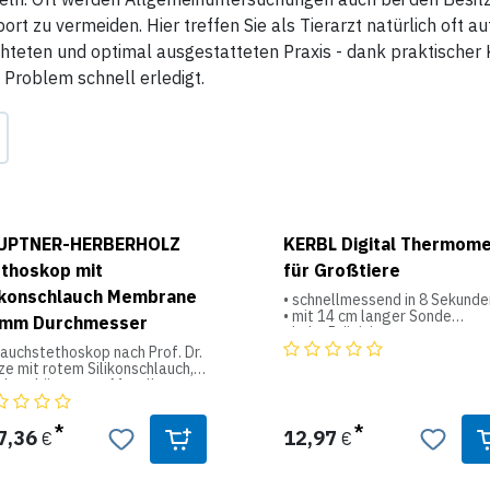
ort zu vermeiden. Hier treffen Sie als Tierarzt natürlich oft a
hteten und optimal ausgestatteten Praxis - dank praktischer 
 Problem schnell erledigt.
UPTNER-HERBERHOLZ
KERBL Digital Thermom
thoskop mit
für Großtiere
ikonschlauch Membrane
• schnellmessend in 8 Sekunde
• mit 14 cm langer Sonde
 mm Durchmesser
• hohe Präzision
• Speicherung des letzten We
auchstethoskop nach Prof. Dr.
• automatische Abschaltung
e mit rotem Silikonschlauch,
• Anzeige in °C und °F
brankörper aus Metall,
• Batteriewechselanzeige
ickelt und verchromt, 65 mm
• wasserdicht
chmesser, Top-Qualität,
icht 296 g, Schlauchlänge
7,36
12,97
€
€
Produktdaten:
gesamt 85 cm (35 cm + 2x 25
 für Großtiere
Anzeigebereich: 32 °C bis 43,