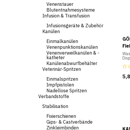
Venenstauer
Blutentnahmesysteme
Infusion & Transfusion
Infusionsgeräte & Zubehör
Kanülen
GÖB
Einmalkanülen
Fi
Venenpunktionskanülen
Venenverweilkanülen & -
Wass
katheter
Disp
mit 
Kanülenabwurfbehälter
Veterinär-Spritzen
5,
Einmalspritzen
Impfpistolen
Nadellose Spritzen
Verbandstoffe
Stabilisation
Fixierschienen
Gips- & Castverbände
Zinkleimbinden
KA