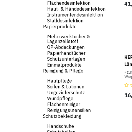
Flächendesinfektion
41
für
Haut- & Händedesinfektion
REF
Instrumentendesinfektion
für
Stalldesinfektion
OP 
Papierprodukte
Mehrzwecktücher &
Lagenzellstoff
OP-Abdeckungen
Papierhandtücher
KER
Schutzunterlagen
Lä
Einmalprodukte
Reinigung & Pflege
• zu
Wie
Hautpflege
• ei
Seifen & Lotionen
Anb
Ungezieferschutz
• lä
16
Wundpflege
• id
Hän
Flächenreiniger
• M
Reinigungsutensilien
• mi
Schutzbekleidung
Handschuhe