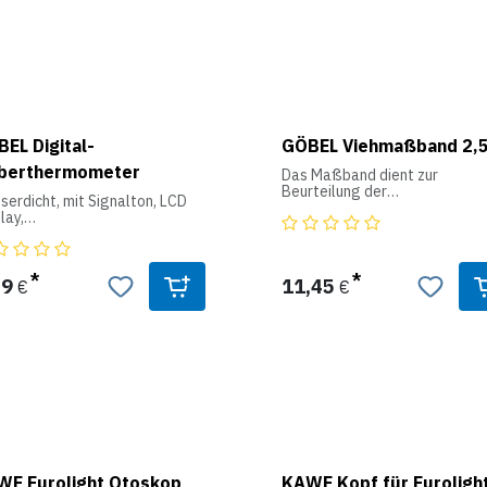
Genauigkeit: +/- 0,1 °C
Batterie: CR2032 Lithium
EL Digital-
GÖBEL Viehmaßband 2,
eberthermometer
Das Maßband dient zur
Beurteilung der
erdicht, mit Signalton, LCD
Gewichtsentwicklung bei Rind
lay,
und Schweinen. Mit Hilfe eines
Batterie, geeicht.
Druckknopfes rollt sich das
Material automatisch auf.
89
11,45
€
€
WE Eurolight Otoskop
KAWE Kopf für Euroligh