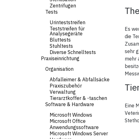
Zentrifugen
The
Tests
Urinteststreifen
Teststreifen für
Es we
Analysegeräte
die Te
Bluttests
Zusamm
Stuhltests
sehr g
Diverse Schnelltests
Praxiseinrichtung
mehr a
besitz
Organisation
Messw
Abfalleimer & Abfallsäcke
Tie
Praxiszubehör
Verwaltung
Tierarztkoffer & -taschen
Software & Hardware
Eine 
Veteri
Microsoft Windows
Steth
Microsoft Office
Anwendungssoftware
Microsoft Windows Server