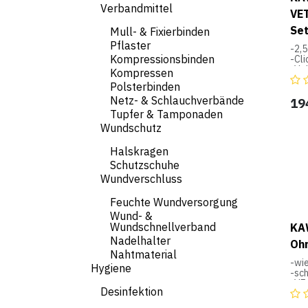
Verbandmittel
VET
Se
Mull- & Fixierbinden
Pflaster
-2,5
Kompressionsbinden
-Cli
-Va
Kompressen
-2-
Polsterbinden
spe
Netz- & Schlauchverbände
-Me
19
-Lic
Tupfer & Tamponaden
-3 V
Wundschutz
5,0 
in 
Halskragen
-spe
-Ot
Schutzschuhe
für
Wundverschluss
-Bat
(Bat
Feuchte Wundversorgung
ent
-au
Wund- &
Med
Wundschnellverband
KA
mit
Nadelhalter
Ohr
Nahtmaterial
-wi
Hygiene
-sc
-VE 
Desinfektion
-fü
+ C