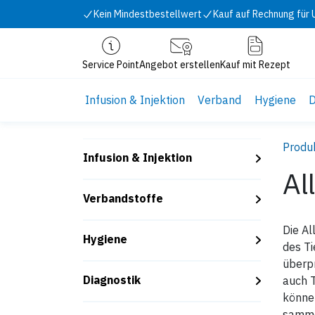
Zum Inhalt springen
Kein Mindestbestellwert
Kauf auf Rechnung für
Service Point
Angebot erstellen
Kauf mit Rezept
Infusion & Injektion
Verband
Hygiene
D
Produ
Infusion & Injektion
Al
Verbandstoffe
Die A
Hygiene
des Ti
überpr
Diagnostik
auch 
könne
samme