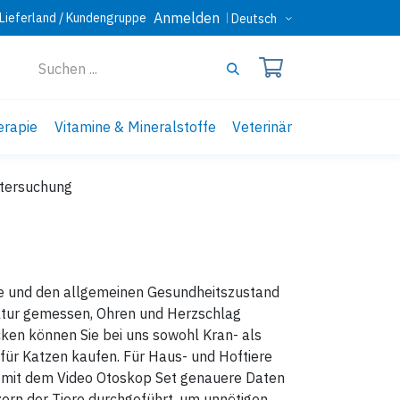
Anmelden
Lieferland / Kundengruppe
Deutsch
erapie
Vitamine & Mineralstoffe
Veterinär
tersuchung
te und den allgemeinen Gesundheitszustand
ratur gemessen, Ohren und Herzschlag
ken können Sie bei uns sowohl Kran- als
ür Katzen kaufen. Für Haus- und Hoftiere
 mit dem Video Otoskop Set genauere Daten
rn der Tiere durchgeführt, um unnötigen