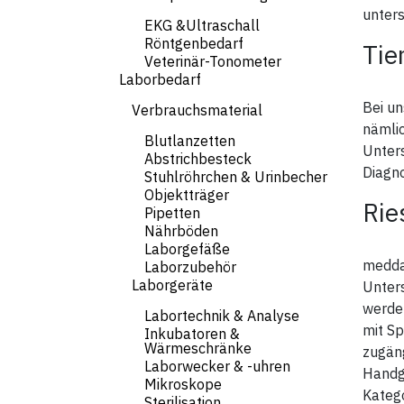
unters
EKG &Ultraschall
Röntgenbedarf
Tie
Veterinär-Tonometer
Laborbedarf
Bei un
Verbrauchsmaterial
nämli
Blutlanzetten
Unters
Abstrichbesteck
Diagno
Stuhlröhrchen & Urinbecher
Objektträger
Rie
Pipetten
Nährböden
Laborgefäße
medda
Laborzubehör
Laborgeräte
Unter
werden
Labortechnik & Analyse
mit Sp
Inkubatoren &
Wärmeschränke
zugäng
Laborwecker & -uhren
Handgr
Mikroskope
Katego
Sterilisation