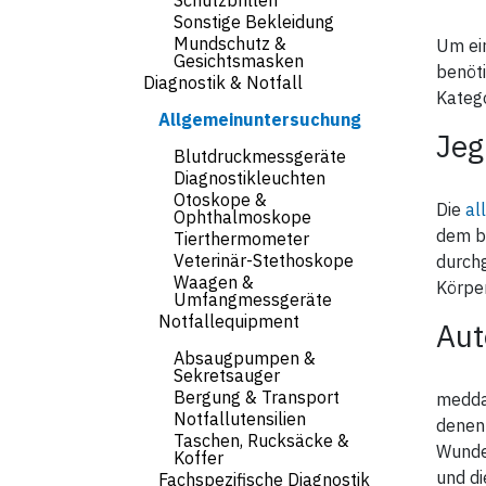
Schutzbrillen
Sonstige Bekleidung
Mundschutz &
Um ei
Gesichtsmasken
benöti
Diagnostik & Notfall
Katego
Allgemeinuntersuchung
Jeg
Blutdruckmessgeräte
Diagnostikleuchten
Otoskope &
Die
al
Ophthalmoskope
dem bl
Tierthermometer
Veterinär-Stethoskope
durch
Waagen &
Körpe
Umfangmessgeräte
Notfallequipment
Aut
Absaugpumpen &
Sekretsauger
Bergung & Transport
medda
Notfallutensilien
denen 
Taschen, Rucksäcke &
Wunder
Koffer
und di
Fachspezifische Diagnostik