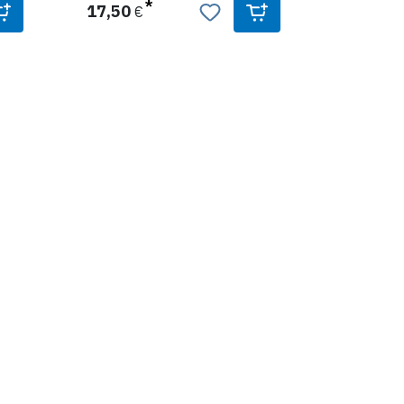
17,50
€
mit Kunststoffhülse und
Befestigungsclip
Produktdaten:
wasserdicht
zu betreiben mit: 1 x 1,5 V - LR44
Batterie im Lieferumfang
enthalten
Farbe: Weiß
Material: Kunststoff
Länge: 20 cm