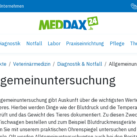
 Unternehmen
iagnostik
Notfall
Labor
Praxiseinrichtung
Pflege
Th
kte
Veterinärmedizin
Diagnostik & Notfall
Allgemeinun
lgemeinuntersuchung
llgemeinuntersuchung gibt Auskunft über die wichtigsten Wer
eres. Hierbei werden Dinge wie der Blutdruck und die Tempe
üft und das Gewicht des Tieres dokumentiert. Zu diesen Zwec
Tischwagen bestellen und zum Beispiel Blutdruckmessgeräte f
n Sie mit unserem praktischen Ohrenspiegel untersuchen und
ln. Oft werden Allgemeinuntersuchungen auch bei den Besitze