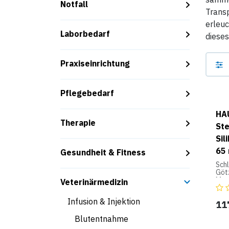
Notfall
Transp
erleuc
Laborbedarf
dieses
Praxiseinrichtung
Pflegebedarf
HA
Therapie
Ste
Sil
65
Gesundheit & Fitness
Schl
Götz
Mem
Veterinärmedizin
vern
Dur
Infusion & Injektion
Gew
11
ins
Blutentnahme
cm),