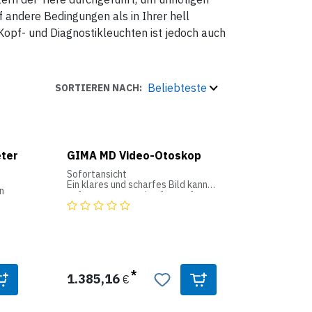
uf andere Bedingungen als in Ihrer hell
Kopf- und Diagnostikleuchten ist jedoch auch
Beliebteste
SORTIEREN NACH:
eter
GIMA MD Video-Otoskop
Sofortansicht
Ein klares und scharfes Bild kann
n
aufgenommen und sofort auf
einem eingebauten Bildschirm
angezeigt werden. Drücken Sie
rtes
einfach eine einzelne Taste und
warten Sie 3 Sekunden.
Echtzeit-Interaktion
Das medizinische Bild kann
1.385,16
gleichzeitig auf dem TV-Monitor
€
aufgenommen und angezeigt oder
auf ein Mac / PC-System
9 °C
heruntergeladen werden.