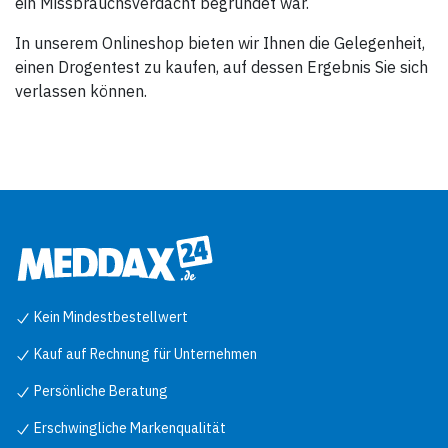
ein Missbrauchsverdacht begründet war.
zusammen mit einer
Testnummer sowie dem
In unserem Onlineshop bieten wir Ihnen die Gelegenheit,
entsprechenden Datum und
der Uhrzeit gespeichert. Gerät
einen Drogentest zu kaufen, auf dessen Ergebnis Sie sich
muß alle 6 Monate neu
kalibriert werden
verlassen können.
Lieferumfang: Alcotest 7510,
Koffer, 3 Mundstücke, USB-
Kabel, Produkt-CD, 4 Alkalie-
Batterien Mignon LR6
Kein Mindestbestellwert
Kauf auf Rechnung für Unternehmen
Persönliche Beratung
Erschwingliche Markenqualität