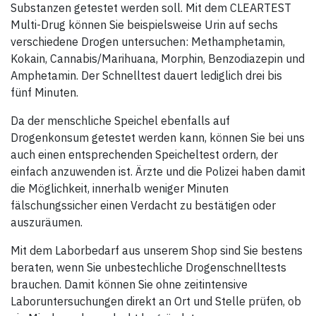
Substanzen getestet werden soll. Mit dem CLEARTEST
Hygieneanforderungen. Das
Einwegmundstück ist zum
Multi-Drug können Sie beispielsweise Urin auf sechs
speziell geformten
Griffbereich so positioniert,
verschiedene Drogen untersuchen: Methamphetamin,
dass es automatisch für einen
Kokain, Cannabis/Marihuana, Morphin, Benzodiazepin und
sicheren, hygienischen
Abstand zwischen den Händen
Amphetamin. Der Schnelltest dauert lediglich drei bis
des Bedieners und der
fünf Minuten.
Testperson sorgt. Ein
Abstandhalter dient dazu, den
direkten Lippenkontakt mit
Da der menschliche Speichel ebenfalls auf
dem Gerät zu vermeiden.
Mittels eines
Drogenkonsum getestet werden kann, können Sie bei uns
Auswerfersystems lassen sich
auch einen entsprechenden Speicheltest ordern, der
die Standard-Mundstücke
anschließend schnell und
einfach anzuwenden ist. Ärzte und die Polizei haben damit
einfach entfernen. Das Dräger
die Möglichkeit, innerhalb weniger Minuten
Alcotest 7510 zeichnet sich
durch eine umfassende
fälschungssicher einen Verdacht zu bestätigen oder
Datenverwaltung und
vielfältige
auszuräumen.
Konfigurationsmöglichkeiten
aus. Das Gerät erfasst und
Mit dem Laborbedarf aus unserem Shop sind Sie bestens
speichert vielfältige
Informationen. Über
beraten, wenn Sie unbestechliche Drogenschnelltests
Auswahllisten oder Freitexte
brauchen. Damit können Sie ohne zeitintensive
lässt es sich dabei individuell
an verschiedene
Laboruntersuchungen direkt an Ort und Stelle prüfen, ob
Anforderungen anpassen. Das
Testergebnis wird immer