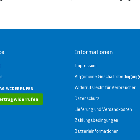
x T): 250 x 255 x 180 mm. Eins
auf Station und im
Pflege-/Rehabereich.
ce
Informationen
t
Impressum
ns
Allgemeine Geschäftsbedingung
Widerrufsrecht für Verbraucher
AG WIDERRUFEN
Datenschutz
ertrag widerrufen
Lieferung und Versandkosten
Zahlungsbedingungen
Batterieinformationen