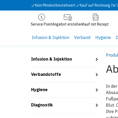
Zum Inhalt springen
Kein Mindestbestellwert
Kauf auf Rechnung für
Service Point
Angebot erstellen
Kauf mit Rezept
Infusion & Injektion
Verband
Hygiene
D
Produ
Infusion & Injektion
Ab
Verbandstoffe
In der
Hygiene
Absau
Fußped
Diagnostik
Blut. 
Ihre P
aufsto