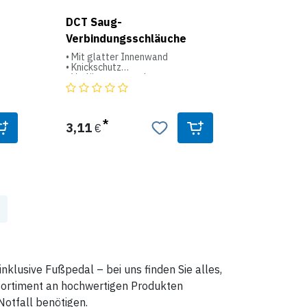
DCT Saug-
Verbindungsschläuche
• Mit glatter Innenwand
• Knickschutz
• Verlängerungsadapter
• 2 x Universalkonus
Einzeln steril verpackt.
0
± 15
3,11
€
r
rch
und
 1
 m,
alle
lusive Fußpedal – bei uns finden Sie alles,
rbar
 Sortiment an hochwertigen Produkten
230
 x B
Notfall benötigen.