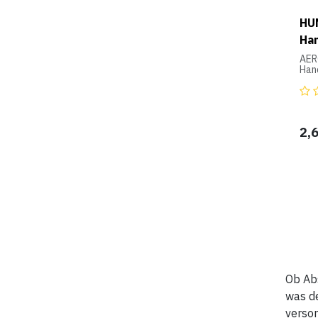
Eur
Arz
HU
583
Ha
FDA
B, B
AER
Han
2,
Ob Abs
was de
versor