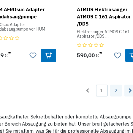
opäische
neimittelverordnung DIN
M AEROsuc Adapter
ATMOS Elektrosauger
67, DIN 58362, DIN 13098,
ndabsaugpumpe
ATMOS C 161 Aspirator
 177.2600, BGA XV Teil A und
GA IX Teil B.
/DDS
Osuc Adapter
dabsaugpumpe von HUM
Elektrosauger ATMOS C 161
Aspirator /DDS
Tragbarer Sekretsauger,
Saugleistung: 16 ± 2 Ltr./Min,
Vakuum: -80 kPa ± 2 kPa / -80
mbar ± 20 mbar / -600 mmHg 
69
590,00
€
€
mmHg, stufenlose
Vakuumregulierung und
Präzisionsanzeige, graduierte
Sekretbehälter 1 Ltr.,
Sekretbehälterdeckel mit 3-
facher Übersaugsicherheit du
moderne Filtertechnologie,
integrierten Übersaugschutz 
1
2
DDS (Direct-Docking-System),
DDS-Bakterienfilter,
Kondensatfalle, Silikon-
Saugschlauch Ø 6 mm, L = 1,30
Schlauchverbinder (Fingertip), 
augkatheter, Sekretbehälter oder komplette Absaugpumpe ink
Schläuche und
Sekretbehälterteile sterilisie
r Bereich Absaugung zu bieten hat. Unser breit gefächertes
bis 134°C, 2 m Netzkabel für 
V~/50-60 Hz, Abmessungen (H
gt Sie mit allem, was Sie für die professionelle Absaugung im 