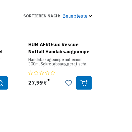
Beliebteste
SORTIEREN NACH:
HUM AEROsuc Rescue
el
Notfall Handabsaugpumpe
r
Handabsaugpumpe mit einem
300ml Sekretabsauggerät sehr
gut geeigent für den Notfall.
Ideal für Notfallkoffer, -taschen
 und
oder Rucksäcke.
27,99
€
es
Gewicht: 275 g
Vakuum: -60 Kpa
l,
Lieferumfang:
t
AEROsuc - Rescue
ntil
Handabsaugpumpe
Absauggefäß 300 ml mit
ung
Überlaufsicherung
h
VC-Absaugschläuchen Größe S