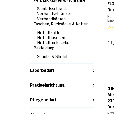
Verbandkästen & -schränke
FLO
Sanitätsschrank
Dec
Verbandschränke
Behä
Verbandkästen
Ein
Taschen, Rucksäcke & Koffer
Zub
Notfallkoffer
Notfalltaschen
11
Notfallrucksäcke
Bekleidung
Schuhe & Stiefel
Laborbedarf
Praxiseinrichtung
GI
Abs
Pflegebedarf
230
Dur
HOSP