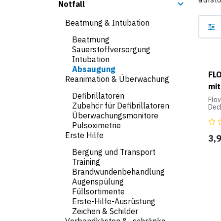
Notfall
Beatmung & Intubation
Beatmung
Sauerstoffversorgung
Intubation
Absaugung
FL
Reanimation & Überwachung
mit
Defibrillatoren
Flo
Zubehör für Defibrillatoren
Dec
Überwachungsmonitore
Zub
Pulsoximetrie
Erste Hilfe
3,
Bergung und Transport
Training
Brandwundenbehandlung
Augenspülung
Füllsortimente
Erste-Hilfe-Ausrüstung
Zeichen & Schilder