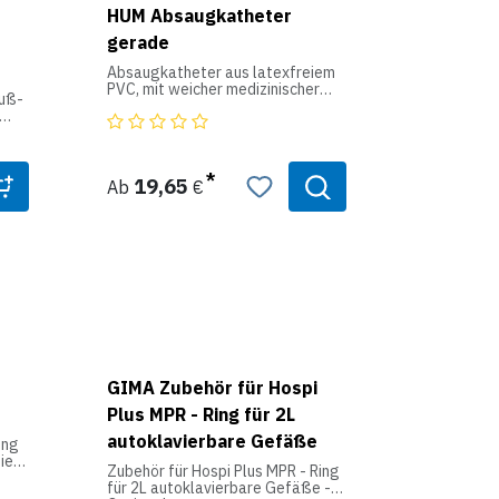
und L
HUM Absaugkatheter
gerade
uf
Absaugkatheter aus latexfreiem
PVC, mit weicher medizinischer
tet
uß-
Schlauchqualität (70 +- 2 Shore
A).
er
ür
Länge ca. 50cm, einzeln steril
verpackt.
die
d
19,65
Ab
€
- Gute Gleiteigenschaften
- Zentrale Öffnung und 2 seitliche
Augen, die das Festsaugen der
 die
Katheterspitze verhindern
en
- Atraumatisch abgerundete
ür
Kathetersptize für minimale
mm
Schleimhautreizungen
r
- Farbcodierte
Trichterkonnektoren
0,0
is
GIMA Zubehör für Hospi
2
Plus MPR - Ring für 2L
autoklavierbare Gefäße
70
ung
ie
Zubehör für Hospi Plus MPR - Ring
0 ml
ugen
für 2L autoklavierbare Gefäße -