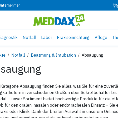
 Unternehmen
iagnostik
Notfall
Labor
Praxiseinrichtung
Pflege
Th
kte
Notfall
Beatmung & Intubation
Absaugung
saugung
 Kategorie Absaugung finden Sie alles, was Sie für eine zuver
gkathetern in verschiedenen Größen über Sekretbehälter bi
al – unser Sortiment bietet hochwertige Produkte für die eff
Ob für den oralen, nasalen oder endotrachealen Einsatz – Sie 
raxis oder Klinik. Dank der breiten Auswahl in unserem Onli
cken und erweitern, um stets optimal vorbereitet zu sein.