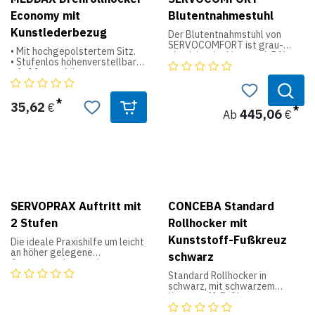
Economy mit
Blutentnahmestuhl
Kunstlederbezug
Der Blutentnahmstuhl von
SERVOCOMFORT ist grau-
• Mit hochgepolstertem Sitz.
aluminium lackiert nach RAL
• Stufenlos höhenverstellbar
9007. Er besitzt einen
• Auf formschönem
Kunstlederbezug.
Kunststoffkreuz
Lieferbare Bezugsfarben:
• Mit Gasdruckfederblende und
weiß und schwarz
intervallgebremsten Rollen
35,62
€
445,06
Ab
€
• Standardausführung: mit
Produktdaten:
harten Rollen für weiche
Böden.
Breite: 650 mm
Tiefe: 470 mm
Produktdaten:
Höhe: 850 mm
Sitzhöhe: 470 mm
Polsterhöhe: 50 mm
max. Belastbarkeit: 225 kg
Sitzfläche Ø: 38,5 cm
Höhenverstellbar: 45 - 57 cm
SERVOPRAX Auftritt mit
CONCEBA Standard
2 Stufen
Rollhocker mit
Kunststoff-Fußkreuz
Die ideale Praxishilfe um leicht
an höher gelegene
schwarz
Gegenstände zu gelangen.
Standard Rollhocker in
• Auftrittplatten:
schwarz, mit schwarzem
Kunststoffbeschichtet.
Kunststoff-Fußkreuz