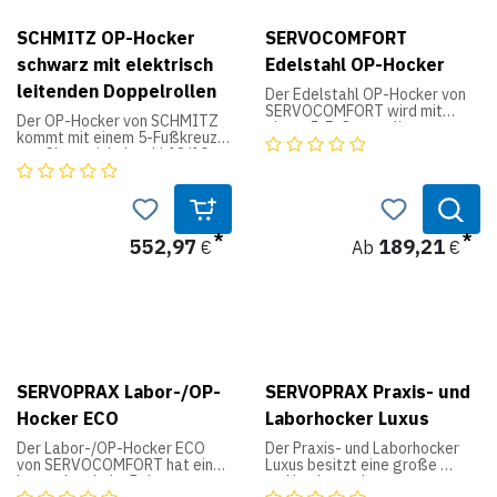
Polsterung: 50 mm
Sitzhöhe: 45 - 57 cm
SCHMITZ OP-Hocker
SERVOCOMFORT
Tragkraft: 110 kg
schwarz mit elektrisch
Edelstahl OP-Hocker
leitenden Doppelrollen
Der Edelstahl OP-Hocker von
SERVOCOMFORT wird mit
Der OP-Hocker von SCHMITZ
einem 5-Fußgestell
kommt mit einem 5-Fußkreuz
ausgeliefert. Die Sitzfläche
aus Chromnickelstahl 18/10
besteht aus Edelstahl und ist
daher. Besonders sind die
daher leicht zu reinigen und
elektrisch leitenden
absolut hygienisch. Optional
Doppelrollen aus Kunststoff Ø
kann der OP-Hocker auch mit
50 mm und der elektrisch
antistatischen Rollen statt mit
leitende Bezug in schwarz. Die
552,97
189,21
Plasikrollen geliefert werden.
€
Ab
€
Sitzronde ist aufgepolstert
und hat einen Durchmesser von
Produktdaten:
350 mm. Die Höhenverstellung
erfolgt über eine
Höhenverstellbar: 47 - 57 cm
Gewindespindel. Eine
Gewicht: 7 kg
Arretierung gegen sichert die
Spindel gegen das
Herausdrehen.
SERVOPRAX Labor-/OP-
SERVOPRAX Praxis- und
Produktdaten:
Hocker ECO
Laborhocker Luxus
Höhenverstellung: von 485 bis
Der Labor-/OP-Hocker ECO
Der Praxis- und Laborhocker
655 mm
von SERVOCOMFORT hat eine
Luxus besitzt eine große
Arbeitslast: 135 kg
besonders hohe Polsterung
und hochgepolsterte