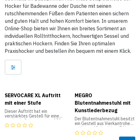
Hocker für Badewanne oder Dusche mit seinen
rutschhemmenden Füßen dem Patienten einen sichern
und guten Halt und hohen Komfort bieten. In unserem
Online-Shop bieten wir Ihnen ein breites Sortiment an
individuellen Rolltritthockern, hochwertigen Sessel und
praktischen Hockern. Finden Sie Ihren optimalen
Praxishocker und bestellen ihn bequem mit einem Klick.
SERVOCARE XL Auftritt
MEGRO
mit einer Stufe
Blutentnahmestuhl mit
Kunstlederbezug
Dieser Auftritt hat ein
verstärktes Gestell für eine
Der Blutentnahmestuhl besitzt
maximale Belastung von 250
ein Gestell aus Vierkantrohen
kg, durch zusätzliche
und ist weißaluminium (RAL
Querstreben. Mit einer
9006) pulverbeschichtet. Sitz,
Antirutsch-Beschichtung auf
Rückenlehne und Armlehne
der Trittfläche.