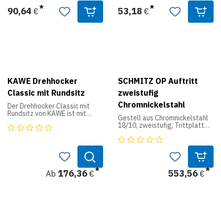
• Gestell: Verchromtes
Rundrohr. Trittfläche: 400 x
90,64
53,18
€
€
225 mm
Höhe: 335 mm
KAWE Drehhocker
SCHMITZ OP Auftritt
Classic mit Rundsitz
zweistufig
Chromnickelstahl
Der Drehhocker Classic mit
Rundsitz von KAWE ist mit
Gestell aus Chromnickelstahl
Kunstleder bezogen. Die
18/10, zweistufig, Trittplatten
Sitzfläche ist dick gepolstert
geriffelt, aus
(50 mm) und hat einen 37 cm
Chromnickelstahl 18/10,
Durchmesser. Eine
Stopfen elektrisch leitend.
Sicherheitsgasfeder mit
Sichere Arbeitslast: 185 kg
Hebelauslösung dient der
Höhenverstellung. Die
176,36
553,56
Laufrollen sind für
Ab
€
€
Teppichböden geeignet.
Produktdaten:
Rundsitz aus Kunstleder: Ø 37
cm