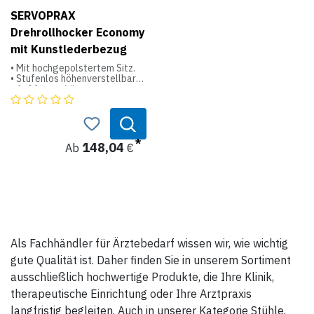
und GS-geprüft nach EN
SERVOPRAX
14183-F. Auf den
Kunststoffkorpus des
Drehrollhocker Economy
Rollhockers Step gewährt der
mit Kunstlederbezug
Hersteller 10 Jahre Garantie!
Farbe: grau (RAL 7012).
• Mit hochgepolstertem Sitz.
• Stufenlos höhenverstellbar
• Auf formschönem
Technische Daten:
Kunststoffkreuz
• Mit Gasdruckfederblende und
Höhe unbelastet: ca. 43,0 cm
intervallgebremsten Rollen
Höhe belastet: ca. 42,5 cm
• Standardausführung: mit
Durchmesser oben: ca. 29,0 cm
harten Rollen für weiche
Durchmesser unten: ca. 44,0
148,04
Ab
€
Böden.
cm
Tragkraft: 150 kg.
Produktdaten:
Polsterhöhe: 50 mm
Sitzfläche Ø: 38,5 cm
Höhenverstellbar: 45 - 57 cm
Als Fachhändler für Ärztebedarf wissen wir, wie wichtig
gute Qualität ist. Daher finden Sie in unserem Sortiment
ausschließlich hochwertige Produkte, die Ihre Klinik,
therapeutische Einrichtung oder Ihre Arztpraxis
langfristig begleiten. Auch in unserer Kategorie Stühle,