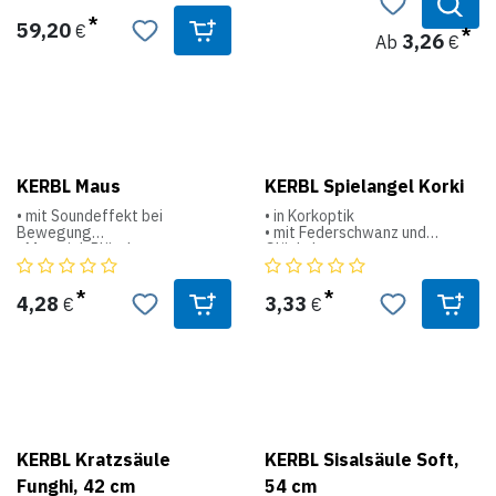
Aufstiegshilfe
- aus hochwertigem
59,20
€
3,26
Ab
€
Sisalteppich gefüllt mit
wattiertem Kissen
- inkl. Winkel und
Montagematerial zur
Wandbefestigung
- mittels Haken auch einfach
auf- und abzuhängen
KERBL Maus
KERBL Spielangel Korki
• mit Soundeffekt bei
• in Korkoptik
Bewegung
• mit Federschwanz und
• Material: Plüsch
Glöckchen
• zu betreiben mit: 2 x 1,5 V
(LR41)
• Batterie im Lieferumfang
4,28
3,33
€
€
enthalten
• with Squeaker
KERBL Kratzsäule
KERBL Sisalsäule Soft,
Funghi, 42 cm
54 cm