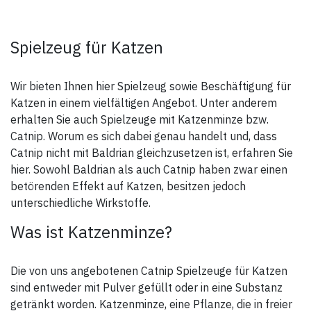
nach jeder Benutzung den
Boden von
Seifenblasenresten, damit kein
Gewöhnungseffekt eintritt.
Spielzeug für Katzen
Das Verschlucken kleinerer
Mengen beim Spielen ist
unbedenklich.
Wir bieten Ihnen hier Spielzeug sowie Beschäftigung für
Inhaltsstoffe: vollentsalzenes
Wasser,
Katzen in einem vielfältigen Angebot. Unter anderem
Natriumdodecylpolyoxyethylensulfat,
Cocamidopropyl-Betaine,
erhalten Sie auch Spielzeuge mit Katzenminze bzw.
Glycerin, Kaliumsorbat,
Catnip. Worum es sich dabei genau handelt und, dass
Rizinusöl,
Hydroxyethylcellulose, Catnip-
Catnip nicht mit Baldrian gleichzusetzen ist, erfahren Sie
Öl.
hier. Sowohl Baldrian als auch Catnip haben zwar einen
betörenden Effekt auf Katzen, besitzen jedoch
unterschiedliche Wirkstoffe.
Was ist Katzenminze?
Die von uns angebotenen Catnip Spielzeuge für Katzen
sind entweder mit Pulver gefüllt oder in eine Substanz
getränkt worden. Katzenminze, eine Pflanze, die in freier