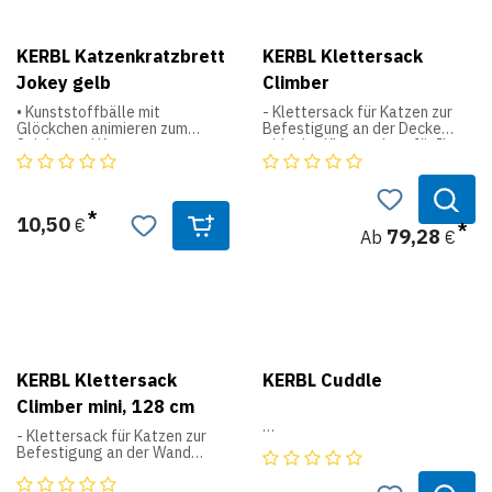
KERBL Katzenkratzbrett
KERBL Klettersack
Jokey gelb
Climber
• Kunststoffbälle mit
- Klettersack für Katzen zur
Glöckchen animieren zum
Befestigung an der Decke
Spielen und Kratzen
- idealer Kletterplatz für Ihre
Katzen zum Spielen und
• mit separatem CatNip-
Austoben
Beutel
- aus hochwertigem
• aus leichtem Material,
Sisalteppich gefüllt mit
10,50
€
dennoch robust und langlebig
wattierten Kissen
79,28
Ab
€
• mit dekorativem Aufdruck
- Länge individuell mittels
Befestigungsseil einstellbar
• Material: Wellpappe
- inkl. Befestigungsmaterial
recyclebar
für die Decke
- kann super zu bestehenden
Kratzbäumen montiert werden,
um die Kletterflächen zu
erweitern
- mittels Haken auch einfach
KERBL Klettersack
KERBL Cuddle
auf- und abzuhängen
Climber mini, 128 cm
- Klettersack für Katzen zur
- mit festem Styroporkern
Befestigung an der Wand
- mit zotteligen Fäden
- dient als Spielmöglichkeit,
zur Krallenpflege und als