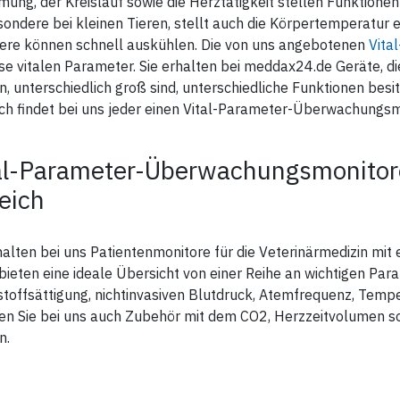
mung, der Kreislauf sowie die Herztätigkeit stellen Funktione
ondere bei kleinen Tieren, stellt auch die Körpertemperatur ei
iere können schnell auskühlen. Die von uns angebotenen
Vita
ese vitalen Parameter. Sie erhalten bei meddax24.de Geräte, d
, unterschiedlich groß sind, unterschiedliche Funktionen bes
ch findet bei uns jeder einen Vital-Parameter-Überwachungsm
al-Parameter-Überwachungsmonitore
eich
halten bei uns Patientenmonitore für die Veterinärmedizin mit 
bieten eine ideale Übersicht von einer Reihe an wichtigen Pa
toffsättigung, nichtinvasiven Blutdruck, Atemfrequenz, Temp
ten Sie bei uns auch Zubehör mit dem CO2, Herzzeitvolumen s
n.