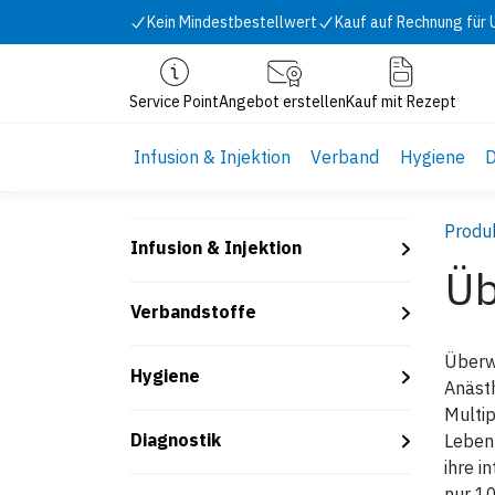
Zum Inhalt springen
Kein Mindestbestellwert
Kauf auf Rechnung für
Service Point
Angebot erstellen
Kauf mit Rezept
Infusion & Injektion
Verband
Hygiene
D
Produ
Infusion & Injektion
Üb
Verbandstoffe
Überw
Hygiene
Anästh
Multip
Diagnostik
Leben 
ihre i
nur 1