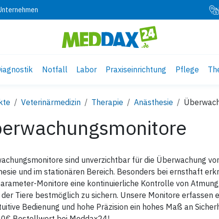
 Unternehmen
iagnostik
Notfall
Labor
Praxiseinrichtung
Pflege
Th
kte
Veterinärmedizin
Therapie
Anästhesie
Überwach
erwachungsmonitore
achungsmonitore sind unverzichtbar für die Überwachung von
esie und im stationären Bereich. Besonders bei ernsthaft erk
arameter-Monitore eine kontinuierliche Kontrolle von Atmun
der Tiere bestmöglich zu sichern. Unsere Monitore erfassen 
ntuitive Bedienung und hohe Präzision ein hohes Maß an Sicherh
00€ Bestellwert bei Meddax24!