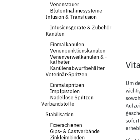
Venenstauer
Blutentnahmesysteme
Infusion & Transfusion
Infusionsgeräte & Zubehör
Kanülen
Einmalkanülen
Venenpunktionskanülen
Venenverweilkanülen & -
katheter
Vit
Kanülenabwurfbehälter
Veterinär-Spritzen
Um de
Einmalspritzen
wichti
Impfpistolen
Nadellose Spritzen
sowohl
Verbandstoffe
Aufze
gesch
Stabilisation
sofort
Fixierschienen
erhebl
Gips- & Castverbände
Zinkleimbinden