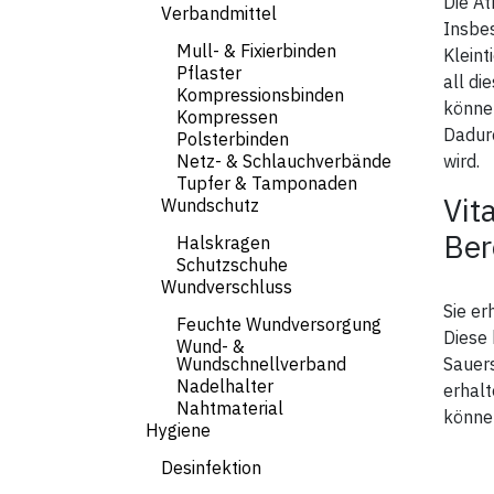
Die At
Verbandmittel
Insbes
Mull- & Fixierbinden
Kleint
Pflaster
all di
Kompressionsbinden
können
Kompressen
Dadur
Polsterbinden
Netz- & Schlauchverbände
wird.
Tupfer & Tamponaden
Vit
Wundschutz
Ber
Halskragen
Schutzschuhe
Wundverschluss
Sie er
Feuchte Wundversorgung
Diese 
Wund- &
Wundschnellverband
Sauers
Nadelhalter
erhal
Nahtmaterial
könne
Hygiene
Desinfektion