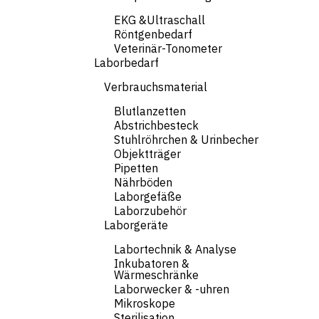
EKG &Ultraschall
Röntgenbedarf
Veterinär-Tonometer
Laborbedarf
Verbrauchsmaterial
Blutlanzetten
Abstrichbesteck
Stuhlröhrchen & Urinbecher
Objektträger
Pipetten
Nährböden
Laborgefäße
Laborzubehör
Laborgeräte
Labortechnik & Analyse
Inkubatoren &
Wärmeschränke
Laborwecker & -uhren
Mikroskope
Sterilisation