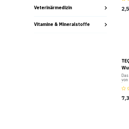
sel
cm)
Veterinärmedizin
2,
Vitamine & Mineralstoffe
TEQ
Wu
Das
von 
her
akut
Kom
Nah
7,
Wun
chir
Inha
1 Ad
gera