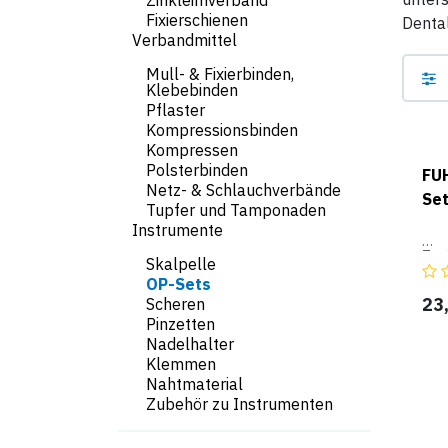
Zinkleimverband
Fixierschienen
Dental
Verbandmittel
Mull- & Fixierbinden,
Klebebinden
Pflaster
Kompressionsbinden
Kompressen
Polsterbinden
FU
Netz- & Schlauchverbände
Se
Tupfer und Tamponaden
Instrumente
Zur 
Skalpelle
mit
OP-Sets
Unt
23
Scheren
1 x 
Pinzetten
lag
Nadelhalter
1 x 
1 x 
Klemmen
cm
Nahtmaterial
1 x
Zubehör zu Instrumenten
stu
1 x
cm