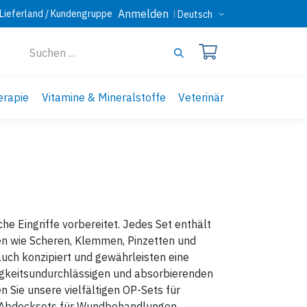
Anmelden
Lieferland / Kundengruppe
Deutsch
erapie
Vitamine & Mineralstoffe
Veterinär
he Eingriffe vorbereitet. Jedes Set enthält
en wie Scheren, Klemmen, Pinzetten und
auch konzipiert und gewährleisten eine
igkeitsundurchlässigen und absorbierenden
n Sie unsere vielfältigen OP-Sets für
le Abdecksets für Wundbehandlungen,