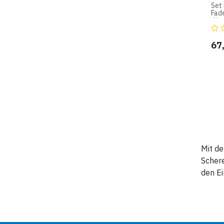
Ver
Set 
Fade
•Nad
Fad
•Nad
Fad
67
•Nad
Fad
•Nad
Fad
Mit de
Schere
den E