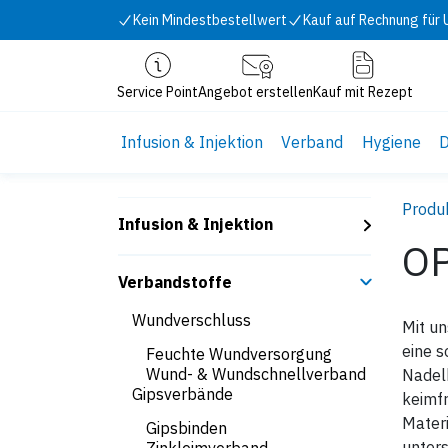
Zum Inhalt springen
Kein Mindestbestellwert
Kauf auf Rechnung für
Service Point
Angebot erstellen
Kauf mit Rezept
Infusion & Injektion
Verband
Hygiene
D
Produ
Infusion & Injektion
OP
Verbandstoffe
Wundverschluss
Mit un
eine s
Feuchte Wundversorgung
Wund- & Wundschnellverband
Nadelh
Gipsverbände
keimf
Materi
Gipsbinden
unters