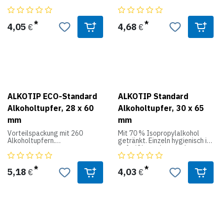
Vorteil einer sauberen,
eingepackt.
schnellen und hygienischen
Entnahme aus der
Dispenserdose mit
4,05
4,68
€
€
Verschlussdeckel.
Sie sind Ideal für die Reinigung
der Haut vor diversen
Injektionen oder der
Blutentnahme.
Produktdaten:
Menge: 155 Alkoholtupfer,
ALKOTIP ECO-Standard
ALKOTIP Standard
sofort einsatzbereit
Größe: 44 x 44 mm
Alkoholtupfer, 28 x 60
Alkoholtupfer, 30 x 65
Alkoholgehalt: 70% Alkohol
mm
mm
Vorteilspackung mit 260
Mit 70 % Isopropylalkohol
Alkoholtupfern.
getränkt. Einzeln hygienisch im
Aufreißbeutel verpackt.
Besonders preiswert und
weniger Verpackung
5,18
4,03
€
€