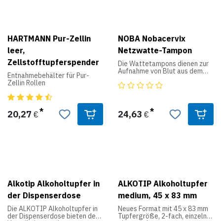
HARTMANN Pur-Zellin
NOBA Nobacervix
leer,
Netzwatte-Tampon
Zellstofftupferspender
Die Wattetampons dienen zur
Aufnahme von Blut aus dem
Entnahmebehälter für Pur-
Uterus ( Gebärmutter ),
Zellin Rollen
beispielsweise während einer
Dammnaht. Die unsterilen
Tampons müssen vor ihrer
Verwendung mit einem
20,27
24,63
€
€
validierten Verfahren
sterilisiert werden.
Alkotip Alkoholtupfer in
ALKOTIP Alkoholtupfer
der Dispenserdose
medium, 45 x 83 mm
Die ALKOTIP Alkoholtupfer in
Neues Format mit 45 x 83 mm
der Dispenserdose bieten den
Tupfergröße, 2-fach, einzeln