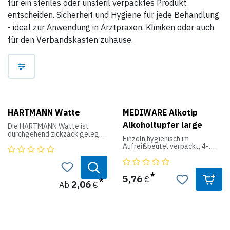
für ein steriles oder unsteril verpacktes Produkt
entscheiden. Sicherheit und Hygiene für jede Behandlung
- ideal zur Anwendung in Arztpraxen, Kliniken oder auch
für den Verbandskasten zuhause.
HARTMANN Watte
MEDIWARE Alkotip
Alkoholtupfer large
Die HARTMANN Watte ist
durchgehend zickzack gelegt,
Einzeln hygienisch im
d.h. ohne Perforation, um eine
Aufreißbeutel verpackt, 4-
individuelle bedarfsgerechte
fach gelegt, 90 x 110 mm
Entnahme zu gewährleisten.
Sie wird in einem
Produktdaten:
wiederverschließbaren
5,76
€
Kordelzugbeutel in
2,06
Ab
€
Menge: 100 Alkoholtupfer,
unterschiedlichen
sofort einsatzbereit
Aufmachungen angeboten.
Größe: 90 x 110 mm
Anwendung:
Für viele Anwendungszwecke
im häuslichen Bereich; als