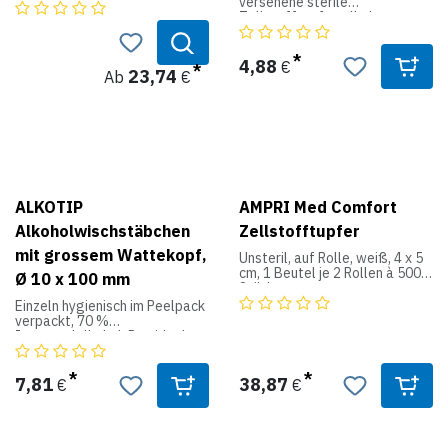
versehene sterile
ideal zur hygienischen
Zellstofftupferrolle lassen
Reinigung und Desinfektion von
sich die Tupfer praktisch
Wunden. Sie sind 20-fädig
entnehmen.
ohne Röntgenkontrastfaden
4,88
€
und unsteril im Beutel
23,74
Ab
€
verpackt.
Produktdaten:
Größen: haselnussgroß bis
extra groß
Form: rund/ballform
Norm: DIN 14079
Packung: Beutel
ALKOTIP
AMPRI Med Comfort
Alkoholwischstäbchen
Zellstofftupfer
mit grossem Wattekopf,
Unsteril, auf Rolle, weiß, 4 x 5
cm, 1 Beutel je 2 Rollen à 500
Ø 10 x 100 mm
Stück
Einzeln hygienisch im Peelpack
verpackt, 70 %
Isopropylalkohol. Das ideale
Wischstäbchen für das
Reinigen. Kopfgröße-Ø: 10 mm
7,81
38,87
€
€
Länge: 100 mm