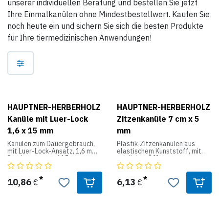
unserer individuellen Beratung und bestellen Sie jetzt
Ihre Einmalkanülen ohne Mindestbestellwert. Kaufen Sie
noch heute ein und sichern Sie sich die besten Produkte
für Ihre tiermedizinischen Anwendungen!
HAUPTNER-HERBERHOLZ
HAUPTNER-HERBERHOLZ
Kanüle mit Luer-Lock
Zitzenkanüle 7 cm x 5
1,6 x 15 mm
mm
Kanülen zum Dauergebrauch,
Plastik-Zitzenkanülen aus
mit Luer-Lock-Ansatz, 1,6 mm
elastischem Kunststoff, mit
Durchmesser und 15 mm
seitlichen Öffnungen, aus
Nadellänge, 1 Pack à 10
denen abgefüllte Salben
Kanülen
langsam ausdringen können, 5
mm Durchmesser, 7 cm lang,
10,86
6,13
€
€
- ausgeprägter Bison-Schliff
Dose mit 10 Stück in Vaseline
sorgt für langanhaltende
Schärfe
- hochwertige Qualität, aus