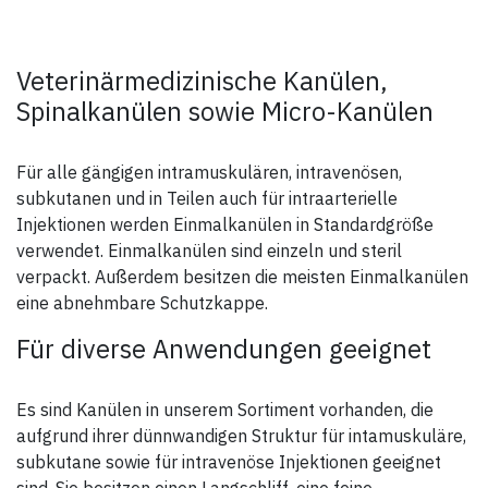
federhart gezogenem Chrom-
Nickel-Edelstahl hergestellt
- dickwandiges Kanülenrohr
Veterinärmedizinische Kanülen,
mit hoher Stabilität und
extremer Elastizität
Spinalkanülen sowie Micro-Kanülen
- großzügig geformte Metall-
Ansätze
- Lieferung in Klarsicht-Box zu
Für alle gängigen intramuskulären, intravenösen,
10 Stück
subkutanen und in Teilen auch für intraarterielle
Injektionen werden Einmalkanülen in Standardgröße
verwendet. Einmalkanülen sind einzeln und steril
verpackt. Außerdem besitzen die meisten Einmalkanülen
eine abnehmbare Schutzkappe.
Für diverse Anwendungen geeignet
Es sind Kanülen in unserem Sortiment vorhanden, die
aufgrund ihrer dünnwandigen Struktur für intamuskuläre,
subkutane sowie für intravenöse Injektionen geeignet
sind. Sie besitzen einen Langschliff, eine feine