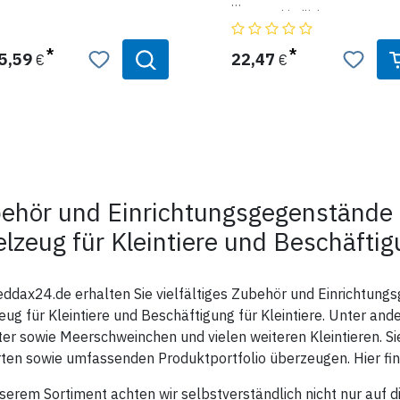
 seitliche
- unterschiedliche
erbefestigungen
Schwierigkeitsstufen (zum Zie
asser wird von oben
Schieben, Rollen und Hochheb
hgefüllt
- einfach zu befüllen mit Snack
5,59
22,47
€
€
terial: Kunststoff
Gemüse, Obst etc.
- mit Duftlöchern zur Erleicht
bei der Suche
- sorgt für stundenlange
Beschäftigung und Spaß
Maße: 25 cm x 25 cm x 30 cm
ehör und Einrichtungsgegenstände f
elzeug für Kleintiere und Beschäftig
ddax24.de erhalten Sie vielfältiges Zubehör und Einrichtung
eug für Kleintiere und Beschäftigung für Kleintiere. Unter an
r sowie Meerschweinchen und vielen weiteren Kleintieren. S
rten sowie umfassenden Produktportfolio überzeugen. Hier finde
serem Sortiment achten wir selbstverständlich nicht nur auf d