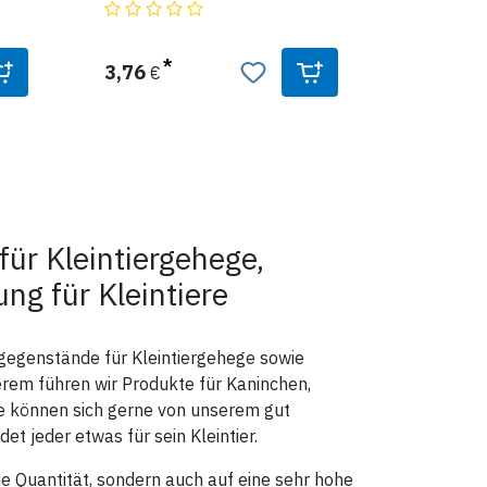
- für Käfige mit waagrechten
Gitterstäben
hen,
- Material: Kunststoff
en)
s,
3,76
€
erung
ür Kleintiergehege,
ung für Kleintiere
sgegenstände für Kleintiergehege sowie
derem führen wir Produkte für Kaninchen,
ie können sich gerne von unserem gut
t jeder etwas für sein Kleintier.
ie Quantität, sondern auch auf eine sehr hohe