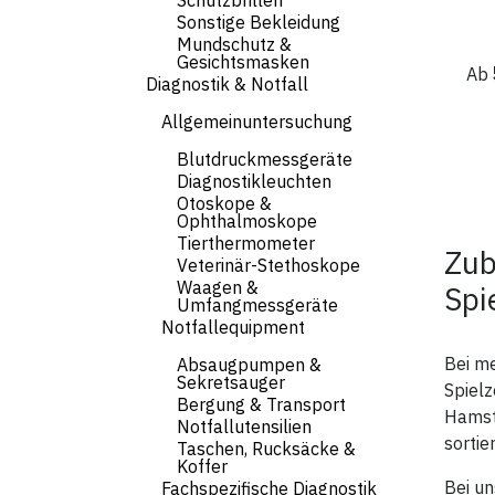
Schutzbrillen
zwei
Sonstige Bekleidung
Fed
Mundschutz &
- W
Gesichtsmasken
nac
Ab
- Ma
Diagnostik & Notfall
Allgemeinuntersuchung
Blutdruckmessgeräte
Diagnostikleuchten
Otoskope &
Ophthalmoskope
Tierthermometer
Zub
Veterinär-Stethoskope
Waagen &
Spi
Umfangmessgeräte
Notfallequipment
Bei me
Absaugpumpen &
Sekretsauger
Spielz
Bergung & Transport
Hamste
Notfallutensilien
sortie
Taschen, Rucksäcke &
Koffer
Bei un
Fachspezifische Diagnostik