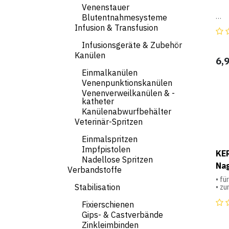
Venenstauer
Blutentnahmesysteme
aus 
Infusion & Transfusion
Mai
mit
Infusionsgeräte & Zubehör
mit
Kanülen
6,
Maß
Einmalkanülen
Venenpunktionskanülen
Venenverweilkanülen & -
katheter
Kanülenabwurfbehälter
Veterinär-Spritzen
Einmalspritzen
Impfpistolen
KE
Nadellose Spritzen
Na
Verbandstoffe
• fü
Stabilisation
• zu
• wa
• Ma
Fixierschienen
Gips- & Castverbände
Zinkleimbinden