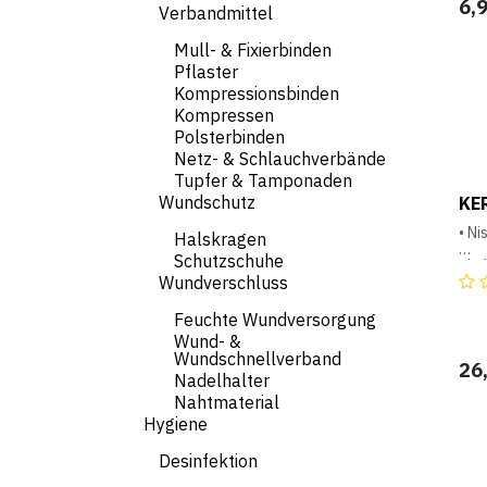
6,
Verbandmittel
Mull- & Fixierbinden
Pflaster
Kompressionsbinden
Kompressen
Polsterbinden
Netz- & Schlauchverbände
Tupfer & Tamponaden
Wundschutz
KE
• Ni
Halskragen
Schutzschuhe
• ho
Wundverschluss
Gra
• se
Feuchte Wundversorgung
• Ho
Wund- &
Ame
Wundschnellverband
• te
26
Nadelhalter
verk
• Ma
Nahtmaterial
Hygiene
Desinfektion