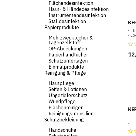
Flächendesinfektion
Haut- & Händedesinfektion
Instrumentendesinfektion
Stalldesinfektion
KER
Papierprodukte
• a
• Lo
Mehrzwecktücher &
• Fr
Lagenzellstoff
Ver
OP-Abdeckungen
• in
12
Papierhandtücher
Schutzunterlagen
Einmalprodukte
Reinigung & Pflege
Hautpflege
Seifen & Lotionen
Ungezieferschutz
Wundpflege
Flächenreiniger
KER
Reinigungsutensilien
Schutzbekleidung
- pa
Handschuhe
- be
Ein