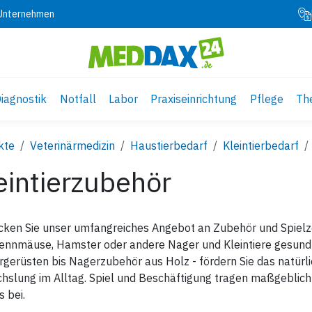
 Unternehmen
iagnostik
Notfall
Labor
Praxiseinrichtung
Pflege
Th
kte
Veterinärmedizin
Haustierbedarf
Kleintierbedarf
eintierzubehör
ken Sie unser umfangreiches Angebot an Zubehör und Spielzeug 
Rennmäuse, Hamster oder andere Nager und Kleintiere gesund 
rgerüsten bis Nagerzubehör aus Holz - fördern Sie das natürli
slung im Alltag. Spiel und Beschäftigung tragen maßgeblich 
 bei.