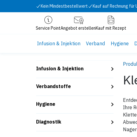
Zum Inhalt springen
Kein Mindestbestellwert
Kauf auf Rechnung für
Service Point
Angebot erstellen
Kauf mit Rezept
Infusion & Injektion
Verband
Hygiene
D
Produ
Infusion & Injektion
Kl
Verbandstoffe
Entdec
Hygiene
Ihre 
Klette
Diagnostik
Abwech
Nagers