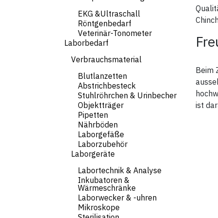
Quali
EKG &Ultraschall
Chinch
Röntgenbedarf
Veterinär-Tonometer
Fre
Laborbedarf
Verbrauchsmaterial
Beim 
Blutlanzetten
ausseh
Abstrichbesteck
hochwe
Stuhlröhrchen & Urinbecher
Objektträger
ist da
Pipetten
Nährböden
Laborgefäße
Laborzubehör
Laborgeräte
Labortechnik & Analyse
Inkubatoren &
Wärmeschränke
Laborwecker & -uhren
Mikroskope
Sterilisation