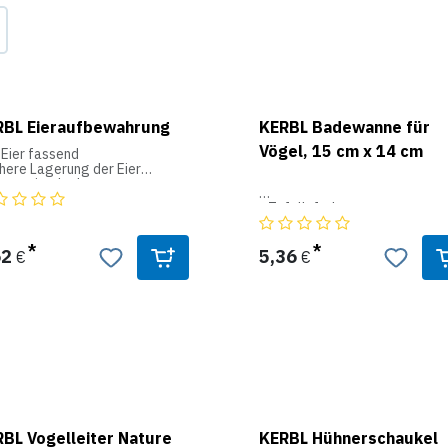
RBL Eieraufbewahrung
KERBL Badewanne für
Vögel, 15 cm x 14 cm
 Eier fassend
chere Lagerung der Eier
bensmittelecht
- Zufallsfarbe
- Material: Kunststoff
62
5,36
€
€
BL Vogelleiter Nature
KERBL Hühnerschaukel