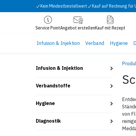
Zum Inhalt springen
Kein Mindestbestellwert
Kauf auf Rechnung für
Service Point
Angebot erstellen
Kauf mit Rezept
Infusion & Injektion
Verband
Hygiene
D
Produ
Infusion & Injektion
Sc
Verbandstoffe
Entdec
Hygiene
Stände
von Fl
Diagnostik
reinig
Meddax