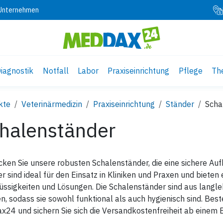
 Unternehmen
iagnostik
Notfall
Labor
Praxiseinrichtung
Pflege
Th
kte
Veterinärmedizin
Praxiseinrichtung
Ständer
Scha
halenständer
ken Sie unsere robusten Schalenständer, die eine sichere A
r sind ideal für den Einsatz in Kliniken und Praxen und biete
üssigkeiten und Lösungen. Die Schalenständer sind aus langleb
en, sodass sie sowohl funktional als auch hygienisch sind. Best
24 und sichern Sie sich die Versandkostenfreiheit ab einem 