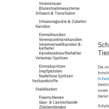
Venenstauer
Blutentnahmesysteme
Infusion & Transfusion
Infusionsgeräte & Zubehör
Kanülen
Einmalkanülen
Venenpunktionskanülen
Sch
Venenverweilkanülen & -
katheter
Tie
Kanülenabwurfbehälter
Veterinär-Spritzen
Einmalspritzen
Die vo
Impfpistolen
konstr
Nadellose Spritzen
Schal
Verbandstoffe
besitz
Stabilisation
sowie 
bietet
Fixierschienen
Gips- & Castverbände
Schale
Zinkleimbinden