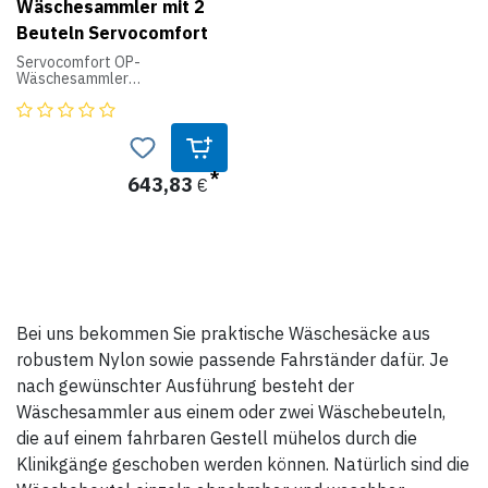
Wäschesammler mit 2
Beuteln Servocomfort
Servocomfort OP-
Wäschesammler
Besonders stabiles Modell aus
Edelstahl, rostfrei, auf
fahrbarem Gestell mit 4 Rollen
(2 Stück fixierbar), mit 2
abnehmbaren, waschbaren
Wäschesäcken.
643,83
€
Gewicht: 15 kg
Breite: 1100 mm
Höhe: 970 mm
Tiefe: 500 mm
Volumen je Beutel: 160 Liter
Bei uns bekommen Sie praktische Wäschesäcke aus
robustem Nylon sowie passende Fahrständer dafür. Je
nach gewünschter Ausführung besteht der
Wäschesammler aus einem oder zwei Wäschebeuteln,
die auf einem fahrbaren Gestell mühelos durch die
Klinikgänge geschoben werden können. Natürlich sind die