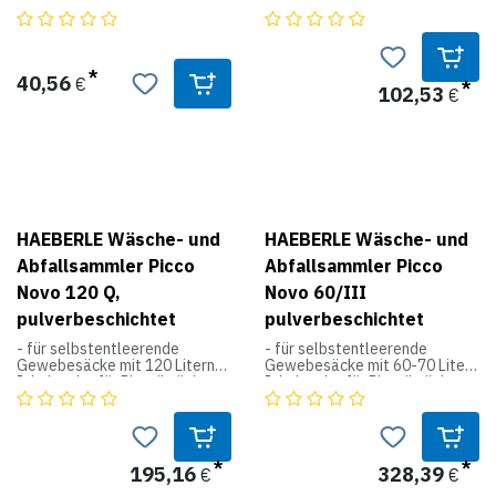
zusammenklappbar, ohne
fixiert. Flachkartonverpackt,
Deckel.
einfache Montage.
Größe: 97 x 48 x 53 cm (H x B X
T), Beutelöffnung: 40 x 33 cm
40,56
€
102,53
€
HAEBERLE Wäsche- und
HAEBERLE Wäsche- und
Abfallsammler Picco
Abfallsammler Picco
Novo 120 Q,
Novo 60/III
pulverbeschichtet
pulverbeschichtet
- für selbstentleerende
- für selbstentleerende
Gewebesäcke mit 120 Litern
Gewebesäcke mit 60-70 Litern
Inhalt oder für Plastiksäcke
Inhalt oder für Plastiksäcke
mit 120 Litern Inhalt
mit 60-70 Litern Inhalt
- Rutschsicherung durch
- Rutschsicherung durch
Rutsch-Stop aus Naturgummi
Rutsch-Stop aus Naturgummi
- Stahlgestell mit federndem
- Stahlgestell mit federndem
Holm, schlagfest
Holm, schlagfest
195,16
328,39
€
€
pulverbeschichtet,
pulverbeschichtet,