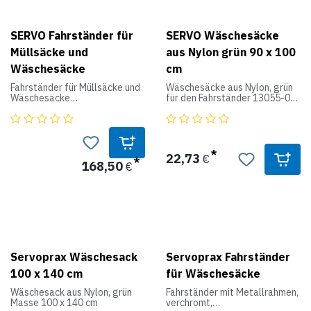
SERVO Fahrständer für
SERVO Wäschesäcke
Müllsäcke und
aus Nylon grün 90 x 100
Wäschesäcke
cm
Fahrständer für Müllsäcke und
Wäschesäcke aus Nylon, grün
Wäschesäcke
für den Fahrständer 13055-01.
Stabiler Fahrständer für die
Größe: 90 x 100 cm
großen blauen Müllsäcke (REF
I2 0103) oder die
autoklavierbaren
22,73
€
Sicherheitsbeutel (REF I2
168,50
€
135130). Wahlweise auch für
die neuen Wäschesäcke aus
Nylon mit den Abmessungen
90 x 100 cm geeignet. Der
kräftige Stahldeckel
(feststellbar) öffnet auf
Fußpedaldruck. Auf 4
Lenkrollen, 2 x feststellbar,
Servoprax Wäschesack
Servoprax Fahrständer
mit Querstreben zum sicheren
100 x 140 cm
für Wäschesäcke
Aufbewahren von gefüllten
Beuteln oder Säcken. Der
Wäschesack aus Nylon, grün
Fahrständer mit Metallrahmen,
Müllbeutel/Wäschesack wird
Masse 100 x 140 cm
verchromt,
durch einen Rahmen sicher