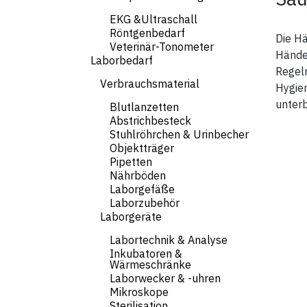
EKG &Ultraschall
Röntgenbedarf
Die H
Veterinär-Tonometer
Hände
Laborbedarf
Regelm
Verbrauchsmaterial
Hygien
unter
Blutlanzetten
Abstrichbesteck
Stuhlröhrchen & Urinbecher
Objektträger
Pipetten
Nährböden
Laborgefäße
Laborzubehör
Laborgeräte
Labortechnik & Analyse
Inkubatoren &
Wärmeschränke
Laborwecker & -uhren
Mikroskope
Sterilisation