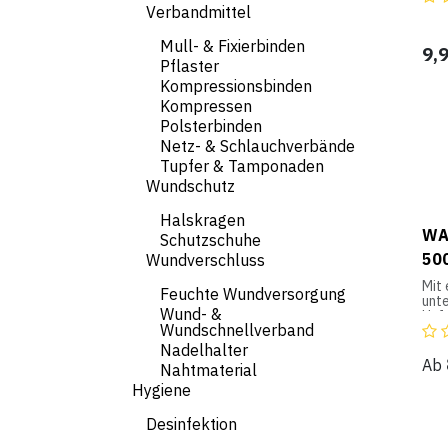
Verbandmittel
Pfe
natü
zu 
Mull- & Fixierbinden
9,
rüc
Pflaster
feu
Kompressionsbinden
neu
Pfer
Kompressen
Pfle
Polsterbinden
Netz- & Schlauchverbände
Rein
Dei
Tupfer & Tamponaden
tie
Wundschutz
Das
Halskragen
Pfe
WA
verl
Schutzschuhe
für 
50
Wundverschluss
Fell
Leic
Mit 
Feuchte Wundversorgung
Mähn
unte
Käm
Wund- &
Huf
Ver
Wundschnellverband
Feu
kei
und 
Nadelhalter
Ger
Hoc
Ab
Nahtmaterial
wer
Aus
elim
Hygiene
Huf
exot
hält
Wasc
Hufk
Desinfektion
Dich
Lorb