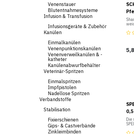
zar
SC
Venenstauer
Fell
Blutentnahmesysteme
Pf
Sta
Infusion & Transfusion
Haf
Sha
lass
wei
und
Infusionsgeräte & Zubehör
bez
Kanülen
Shi
ver
Schw
wurd
Einmalkanülen
Haa
Tipp
Venenpunktionskanülen
5,
des 
Refi
Venenverweilkanülen & -
die 
katheter
Fel
rein
Kanülenabwurfbehälter
Veterinär-Spritzen
Glei
weic
Einmalspritzen
Leic
nach
Impfpistolen
Sha
Nadellose Spritzen
Vor 
Verbandstoffe
Pro
SP
Stabilisation
0,5
Fixierschienen
Die
SPE
Gips- & Castverbände
exot
Zinkleimbinden
Mäh