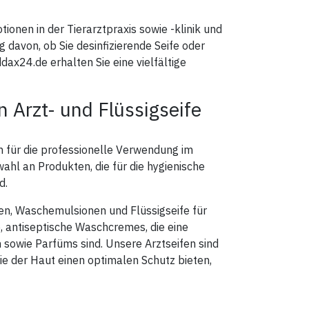
Einträge im Klauenbad, werden
durch die Anwendung von
MortellaroVet ProBiotic, selbst
ionen in der Tierarztpraxis sowie -klinik und
zum Medium für gesunde Keime
und sind so in der Lage die
davon, ob Sie desinfizierende Seife oder
vorhandenen Schadkeime zu
ax24.de erhalten Sie eine vielfältige
verdrängen.
Für die Behandlung der
Laufflächen sollte gelegentlich
HuminoVet Pulver verstreut
n Arzt- und Flüssigseife
werden. Durch HuminoVet wird der
natürliche
Kompostierungsprozess
eingeleitet, der dazu beiträgt,
Schwimmschichten in der Gülle zu
n für die professionelle Verwendung im
vermeiden und zugleich Fäulnis-
und somit pathogene Keime wie
wahl an Produkten, die für die hygienische
auch Mortellaro-begünstigende
d.
Fäulniskeime massiv zu
verdrängen.
Ernährungsbedingt kann der
fen, Waschemulsionen und Flüssigseife für
Stoffwechsel durch MicroAgrar
, antiseptische Waschcremes, die eine
MK intensiv entlastet werden. Die
Wirtschaftlichkeit durch
n sowie Parfüms sind. Unsere Arztseifen sind
MicroAgrar MK ist schon allein
durch die Förderung der
die der Haut einen optimalen Schutz bieten,
Futterverwertung und somit
Grundfutterausnutzung gegeben.
Zusammenfassend:
Klauen-Gel: für die