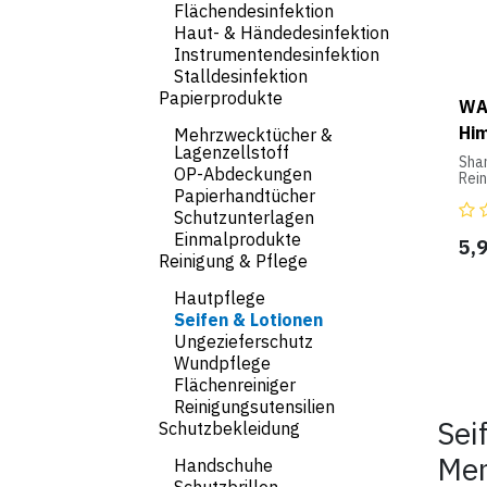
Reak
Flächendesinfektion
Haut- & Händedesinfektion
Anw
Hufr
Instrumentendesinfektion
die
Stalldesinfektion
Kron
Papierprodukte
täg
WA
und 
Hi
Mehrzwecktücher &
Enth
Lagenzellstoff
Sha
Lorb
OP-Abdeckungen
Rein
Lano
Sch
Papierhandtücher
ent
Inha
Schutzunterlagen
Sch
Einmalprodukte
5,
Inha
Reinigung & Pflege
Hautpflege
Seifen & Lotionen
Ungezieferschutz
Wundpflege
Flächenreiniger
Reinigungsutensilien
Sei
Schutzbekleidung
Men
Handschuhe