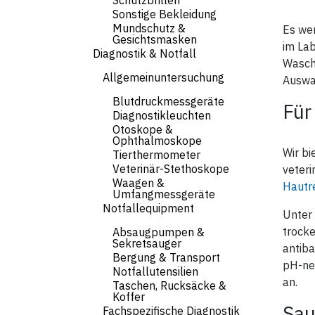
Schutzbrillen
Sonstige Bekleidung
Mundschutz &
Es wer
Gesichtsmasken
im Lab
Diagnostik & Notfall
Waschl
Allgemeinuntersuchung
Auswa
Blutdruckmessgeräte
Für
Diagnostikleuchten
Otoskope &
Ophthalmoskope
Wir bi
Tierthermometer
Veterinär-Stethoskope
veteri
Waagen &
Hautr
Umfangmessgeräte
Notfallequipment
Unter 
trocke
Absaugpumpen &
Sekretsauger
antiba
Bergung & Transport
pH-neu
Notfallutensilien
an.
Taschen, Rucksäcke &
Koffer
Sau
Fachspezifische Diagnostik