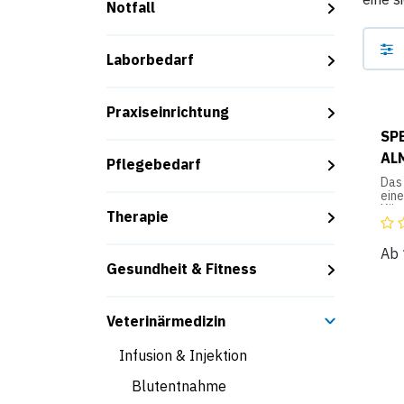
Notfall
Laborbedarf
Praxiseinrichtung
SP
AL
Pflegebedarf
Das
eine
Käm
Therapie
sod
aus
Ver
Ab
erh
Gesundheit & Fitness
toll
kann
nac
Veterinärmedizin
Sch
ultr
Infusion & Injektion
für 
Sho
Blutentnahme
Das