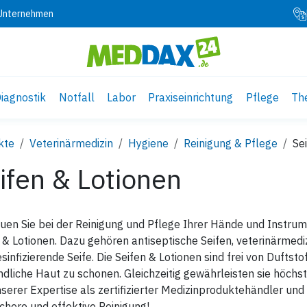
 Unternehmen
iagnostik
Notfall
Labor
Praxiseinrichtung
Pflege
Th
kte
Veterinärmedizin
Hygiene
Reinigung & Pflege
Se
ifen & Lotionen
uen Sie bei der Reinigung und Pflege Ihrer Hände und Instru
 & Lotionen. Dazu gehören antiseptische Seifen, veterinärmediz
sinfizierende Seife. Die Seifen & Lotionen sind frei von Dufts
dliche Haut zu schonen. Gleichzeitig gewährleisten sie höchst
serer Expertise als zertifizierter Medizinproduktehändler und b
ichere und effektive Reinigung!