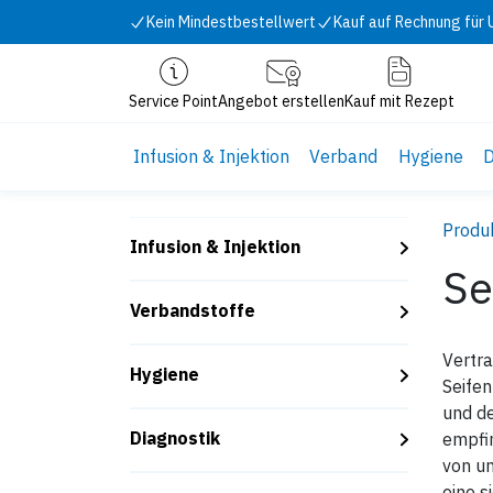
Zum Inhalt springen
Kein Mindestbestellwert
Kauf auf Rechnung für
Service Point
Angebot erstellen
Kauf mit Rezept
Infusion & Injektion
Verband
Hygiene
D
Produ
Infusion & Injektion
Se
Verbandstoffe
Vertra
Hygiene
Seifen
und de
Diagnostik
empfin
von un
eine s