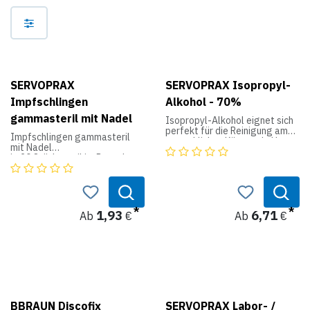
SERVOPRAX
SERVOPRAX Isopropyl-
Impfschlingen
Alkohol - 70%
gammasteril mit Nadel
Isopropyl-Alkohol eignet sich
perfekt für die Reinigung am
Impfschlingen gammasteril
menschlichen Körper als Haut-
mit Nadel
oder
je 20 Stück steril im Beutel,
Händedesinfektionsmittel und
kein Ausglühen, kein Aerosol
als Desinfektionsmittel für
mehr, genau definierte
Flächen. Die ein und fünf Liter-
Schlingengröße, aus inertem
Kanister sind beide mit einem
Kunststoff, mit einseitiger
dichten Schraubverschluss
Nadel, ideal zum Beschicken
1,93
6,71
versehen.
Ab
€
Ab
€
von Nährböden.
Isopropyl-Alkohol vorsichtig
verwenden. Vor Gebrauch
stets Etikett und
Produktinformationen lesen.
BBRAUN Discofix
SERVOPRAX Labor- /