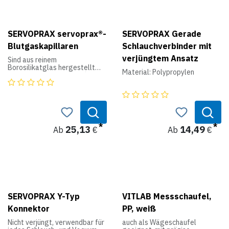
SERVOspin Micro
Hämatokritzentrifugen.
Produktdaten:
SERVOPRAX servoprax®-
SERVOPRAX Gerade
Lieferung im Spenderröhrchen
Blutgaskapillaren
Schlauchverbinder mit
zu je 100 Stück
verjüngtem Ansatz
Länge: 50 mm
Sind aus reinem
Volumen: ca. 50 µl
Borosilikatglas hergestellt
Material: Polypropylen
und passen auf 2,3 mm Ø
Adapter. Gleichmäßige
Heparinisierung, Feuerpolitur
an beiden Enden sorgt für
einwandfreie Funktion.
Zubehör für die
Blutgasanalyse:
25,13
14,49
Innendurchmesser = 1,6 mm.
Ab
€
Ab
€
SERVOPRAX Y-Typ
VITLAB Messschaufel,
Konnektor
PP, weiß
Nicht verjüngt, verwendbar für
auch als Wägeschaufel