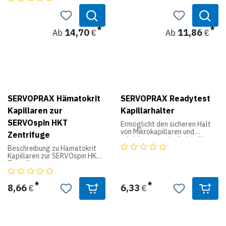
14,70
11,86
Ab
€
Ab
€
SERVOPRAX Hämatokrit
SERVOPRAX Readytest
Kapillaren zur
Kapillarhalter
SERVOspin HKT
Ermöglicht den sicheren Halt
von Mikrokapillaren und
Zentrifuge
erleichtert somit die kapillare
Blutentnahme am Finger oder
Beschreibung zu Hämatokrit
Ohr.
Kapillaren zur SERVOspin HKT
Zentrifuge
Qualitätsprodukt aus
Laborglas mit feuerpolierten
8,66
6,33
€
€
Enden.
Einfacher Verschluss mit
Hämatokrit Wachsplatten (z.
B. Ref.: A1 0303).
Geringe Konizität, passend für