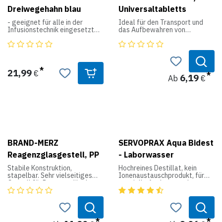
Dreiwegehahn blau
Universaltabletts
- geeignet für alle in der
Ideal für den Transport und
Infusionstechnik eingesetzten
das Aufbewahren von
- Druckinfusionssysteme < 2
Laborartikeln.
bar
- Durchflußbohrungen für
Produktdaten:
unverfälschte Druckwerte
- axial und radial bewegliche
Material: ABS-Kunststoff,
21,99
€
Überwurfmutter für sichere, -
weiß.
6,19
Ab
€
schnelle Konnektion
- 360° drehbar
- PVC-, latex- und DEHP-frei
BRAND-MERZ
SERVOPRAX Aqua Bidest
Reagenzglasgestell, PP
- Laborwasser
Stabile Konstruktion,
Hochreines Destillat, kein
stapelbar. Sehr vielseitiges
Ionenaustauschprodukt, für
Gestell für Reagenzröhrchen.
spezielle Analysen und
Gefülltes PP, Dichte 1,2 g/cm³,
Probenverdünnungen im Labor,
daher kein Aufschwimmen im
unsteril.
Wasserbad. Alphanumerisch
gekennzeichnete Stellplätze
zur eindeutigen Identifikation