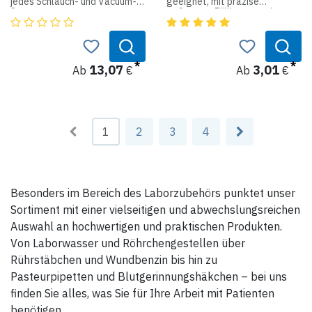
jedes Schlauch- und Vacuum-
geeignet, mit präzise
System.
geformter Füllkante und
stabilem Griff, gut lesbare
Produktdaten:
Volumenangabe auf der
Oberseite des Griffs,
Material: Polypropylen
lebensmittelgeeignetes
Produkt entsprechend
13,07
3,01
Ab
€
Ab
€
Verordnung (EG) Nr. 10/2011
1
2
3
4
Besonders im Bereich des Laborzubehörs punktet unser
Sortiment mit einer vielseitigen und abwechslungsreichen
Auswahl an hochwertigen und praktischen Produkten.
Von Laborwasser und Röhrchengestellen über
Rührstäbchen und Wundbenzin bis hin zu
Pasteurpipetten und Blutgerinnungshäkchen – bei uns
finden Sie alles, was Sie für Ihre Arbeit mit Patienten
benötigen.