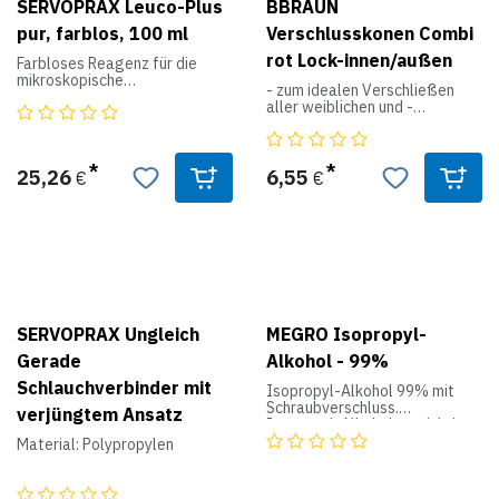
entfernbar, um z. B. größere
SERVOPRAX Leuco-Plus
BBRAUN
Gegenstände aufzuhängen.
pur, farblos, 100 ml
Verschlusskonen Combi
Dieses Abtropf-Tablett kann
nicht rosten oder altern.
rot Lock-innen/außen
Farbloses Reagenz für die
Komplett mit
mikroskopische
Aufhängevorrichtung,
- zum idealen Verschließen
Leucozytenzählung in der
Ablaufrinne und Zubehör.
aller weiblichen und -
Zählkammer.
männlichen Luer-Anschlüsse
- steriler Verschluss aller
Arten von Anschlüssen am -
Infusionsset
25,26
6,55
€
€
- sicherer Verschluss von
vorgefüllten Spritzen
- aus PE
- latex-, PVC- und DEHP-frei
SERVOPRAX Ungleich
MEGRO Isopropyl-
Gerade
Alkohol - 99%
Schlauchverbinder mit
Isopropyl-Alkohol 99% mit
Schraubverschluss.
verjüngtem Ansatz
Isopropyl-Alkohol vorsichtig
verwenden. Vor Gebrauch
Material: Polypropylen
stets Etikett und
Produktinformationen lesen.