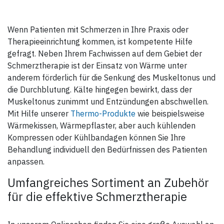
verbunden mit einem
Haut mit dem Tape beklebt.
oder anderen Naturmitteln
Klettverschluss vorne und
Größe ca. 66 x 9 cm.
gemacht werden, auch wenn
verstellbaren Gummibändern.
• Es hinterlässt keine
diese heilen würden.
Wenn Patienten mit Schmerzen in Ihre Praxis oder
Rückstände, wenn es entfernt
wird.
Therapieeinrichtung kommen, ist kompetente Hilfe
• Es ist in unterschiedlichen
gefragt. Neben Ihrem Fachwissen auf dem Gebiet der
Größen erhältlich.
Schmerztherapie ist der Einsatz von Wärme unter
Wir weisen darauf hin, dass bei
vielen traditionellen und
anderem förderlich für die Senkung des Muskeltonus und
alternativen Heilmethoden
die Durchblutung. Kälte hingegen bewirkt, dass der
noch keine wissenschaftlichen
Wirksamkeitsnachweise nach
Muskeltonus zunimmt und Entzündungen abschwellen.
westlichem Prüfstandard
vorliegen. Zur vorstehenden
Mit Hilfe unserer
Thermo-Produkte
wie beispielsweise
Information sind wir
Wärmekissen, Wärmepflaster, aber auch kühlenden
verpflichtet, denn nach dem
bestehenden
Kompressen oder Kühlbandagen können Sie Ihre
Arzneimittelwerbegesetz in
Behandlung individuell den Bedürfnissen des Patienten
Deutschland dürfen keine
Heilaussagen zu
anpassen.
Nahrungsergänzungsmitteln
oder anderen Naturmitteln
Umfangreiches Sortiment an Zubehör
gemacht werden, auch wenn
diese heilen würden.
für die effektive Schmerztherapie