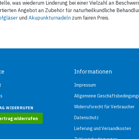
elle, was wiederum Linderung bei einer Vielzahl an Beschwerd
rtierten Angebot an Zubehör für naturheilkundliche Behandlu
pfgläser
und
Akupunkturnadeln
zum fairen Preis.
ce
Informationen
t
Impressum
ns
Allgemeine Geschäftsbedingung
Widerrufsrecht für Verbraucher
AG WIDERRUFEN
Datenschutz
ertrag widerrufen
Lieferung und Versandkosten