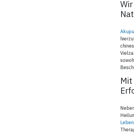
Wir
Nat
Akupu
hierzu
chines
Vielz
sowohl
Besch
Mit
Erf
Nebe
Heilun
Leben
Therap