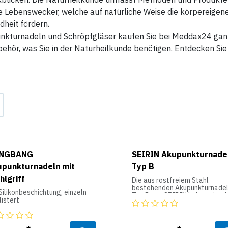
 Lebenswecker, welche auf natürliche Weise die körpereigene
heit fördern.
nkturnadeln und Schröpfgläser kaufen Sie bei Meddax24 ganz 
ehör, was Sie in der Naturheilkunde benötigen. Entdecken Si
NGBANG
SEIRIN Akupunkturnade
punkturnadeln mit
Typ B
hlgriff
Die aus rostfreiem Stahl
bestehenden Akupunkturnade
Silikonbeschichtung, einzeln
Typ B von SEIRIN haben eine f
istert
Silikonschicht, welche ein
schnelles und schmerzfreies
Einstechen gewährleistet. Mit
ihrem geformten Kunststoffgr