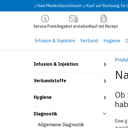
Zum Inhalt springen
Kein Mindestbestellwert
Kauf auf Rechnung für
Service Point
Angebot erstellen
Kauf mit Rezept
Infusion & Injektion
Verband
Hygiene
D
Produ
Infusion & Injektion
Na
Verbandstoffe
Ob 
Hygiene
hab
Diagnostik
Eine g
Allgemeine Diagnostik
zurüc