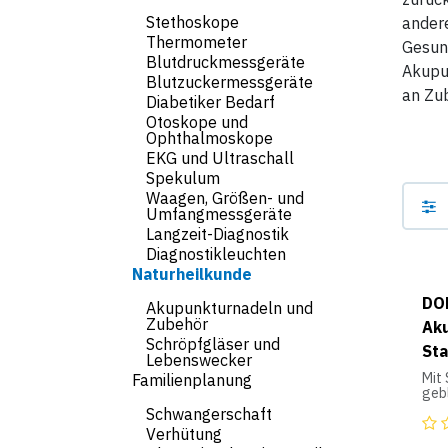
Stethoskope
andere
Thermometer
Gesund
Blutdruckmessgeräte
Akupu
Blutzuckermessgeräte
an Zub
Diabetiker Bedarf
Otoskope und
Ophthalmoskope
EKG und Ultraschall
Spekulum
Waagen, Größen- und
Umfangmessgeräte
Langzeit-Diagnostik
Diagnostikleuchten
Naturheilkunde
DO
Akupunkturnadeln und
Zubehör
Aku
Schröpfgläser und
Sta
Lebenswecker
Mit 
Familienplanung
gebl
Schwangerschaft
Verhütung