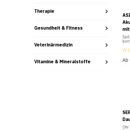
Therapie
AS
Aku
Gesundheit & Fitness
mit
Spi
kor
Veterinärmedizin
Sta
eins
Spi
bes
Ab
Vitamine & Mineralstoffe
(meh
Kuns
ein
Obe
spez
Inst
bes
Glei
Eins
mac
wer
geli
SE
Da
Ohr