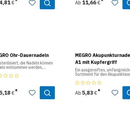
4,81
11,66
€
Ab
€
garantieren sie einen optimal
Griff und eine komfortable
Handhabung.
Produktdaten:
Farbe: farblich codiert
GRO Ohr-Dauernadeln
MEGRO Akupunkturnade
A1 mit Kupfergriff
terilisiert, die Nadeln können
zeln entnommen werden,
Ein ausgereiftes, umfangreich
ach das Pflaster auflegen und
Sortiment für den Akupunkteur
tstreichen, Pyonex gleitet in
einzeln steril verpackt - ohne
Haut
Führungsröhrchen - unbeschic
5,18
5,83
€
Ab
€