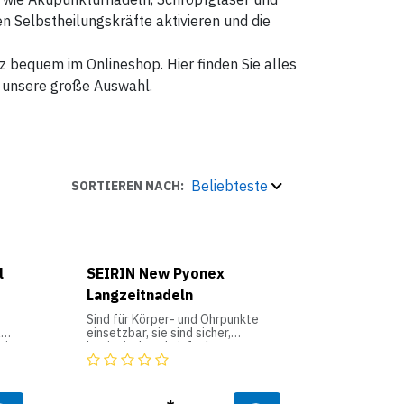
n Selbstheilungskräfte aktivieren und die
bequem im Onlineshop. Hier finden Sie alles
e unsere große Auswahl.
Beliebteste
SORTIEREN NACH:
l
SEIRIN New Pyonex
Langzeitnadeln
Sind für Körper- und Ohrpunkte
l
einsetzbar, sie sind sicher,
eine
hygienisch und einfach zu
handhaben. Das atmungsaktive
Pflaster ermöglicht nach dem
sanften Aufsetzen der Nadel eine
iff
exakte und dauerhafte Fixierung.