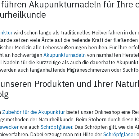
 führen Akupunkturnadeln für Ihre e
urheilkunde
nktur
wird schon lange als traditionelles Heilverfahren in der
lande setzen viele Ärzte auf die heilende Kraft der fließende
ischer Medizin alle Lebensäußerungen beruhen. Für Ihre erfol
ahl an hochwertigen
Akupunkturnadeln
von namhaften Herstelle
 Nadeln für die kurzzeitige als auch die dauerhafte Akupunkt
werden auch langanhaltende Migräneschmerzen oder Suchtb
 unseren Produkten und Ihrer Natur
olg
n
Zubehör für die Akupunktur
bietet unser Onlineshop eine Re
gsmethoden der Naturheilkunde. Beim Stöbern durch diese Kat
swecker
wie auch
Schröpfgläser
. Das Schröpfen gilt, wie die A
ieverfahren. Dabei erzeugt man mit Hilfe der
Schröpfgläser
e