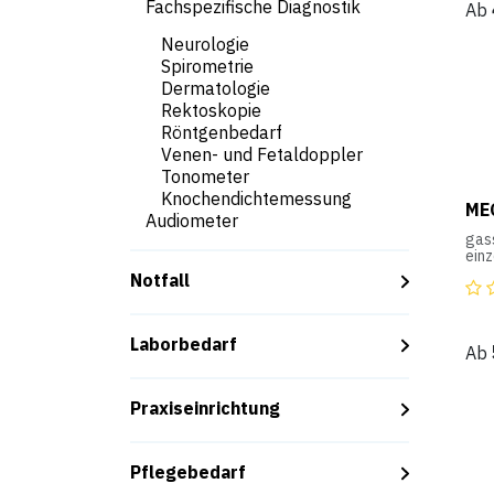
Fachspezifische Diagnostik
Ab
Neurologie
Spirometrie
Dermatologie
Rektoskopie
Röntgenbedarf
Venen- und Fetaldoppler
Tonometer
Knochendichtemessung
ME
Audiometer
gass
ein
einf
Notfall
glat
die 
Laborbedarf
Ab
Praxiseinrichtung
Pflegebedarf