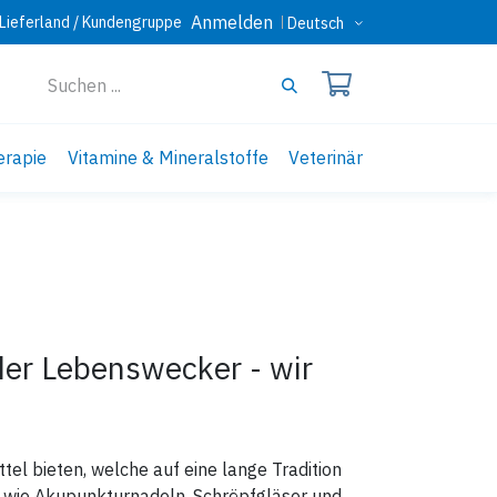
Anmelden
Lieferland / Kundengruppe
Deutsch
erapie
Vitamine & Mineralstoffe
Veterinär
der Lebenswecker - wir
el bieten, welche auf eine lange Tradition
 wie Akupunkturnadeln, Schröpfgläser und