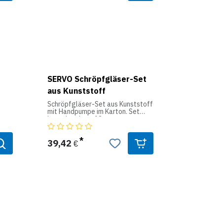
SERVO Schröpfgläser-Set
aus Kunststoff
Schröpfgläser-Set aus Kunststoff
mit Handpumpe im Karton. Set
bestehend aus 18
unterschiedlichen großen
Schröpfgläsern, Aufsteckschlauch
und Handgriff-Vakuumpumpe.
39,42
€
(ohne Koffer).