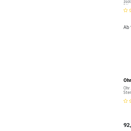
Isol
Pfl
haut
dusc
Ab
Oh
Ohr
Ster
Pfla
92