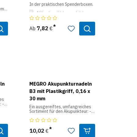
In der praktischen Spenderboxen.
em
Mit Silikonbeschichtung, leicht
gleitend für eine fast schmerzlose
en
Akupunktur.
7,82
Ab
€
tige
 für
n
ln
MEGRO Akupunkturnadeln
B3 mit Plastikgriff, 0,16 x
30 mm
es
: -
Ein ausgereiftes, umfangreiches
Sortiment für den Akupunkteur: -
htet
einzeln steril verpackt - mit
Führungsröhrchen - unbeschichtet
10,02
€