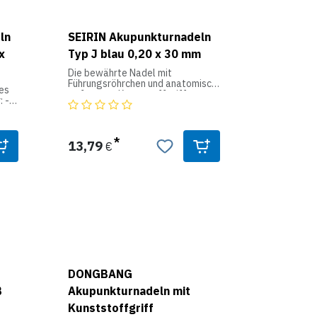
ln
SEIRIN Akupunkturnadeln
x
Typ J blau 0,20 x 30 mm
Die bewährte Nadel mit
Führungsröhrchen und anatomisch
es
geformten Kunststoffgriff,
: -
silikonbeschichtet für ein
schmerzfreies Eindringen.
htet
Produktdaten:
13,79
€
Farbe: farblich codiert
(BISHER TYP C)
DONGBANG
B
Akupunkturnadeln mit
Kunststoffgriff