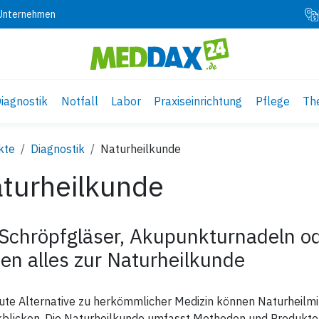
 Unternehmen
iagnostik
Notfall
Labor
Praxiseinrichtung
Pflege
Th
kte
Diagnostik
Naturheilkunde
turheilkunde
Schröpfgläser, Akupunkturnadeln o
en alles zur Naturheilkunde
ute Alternative zu herkömmlicher Medizin können Naturheilmitt
kblicken. Die Naturheilkunde umfasst Methoden und Produkte