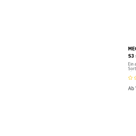
ME
S3 
Ein
Sort
einz
Füh
sili
Ab