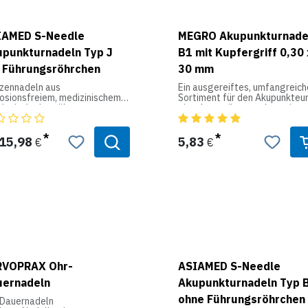
IAMED S-Needle
MEGRO Akupunkturnade
punkturnadeln Typ J
B1 mit Kupfergriff 0,30 
 Führungsröhrchen
30 mm
tzennadeln aus
Ein ausgereiftes, umfangreich
rosionsfreiem, medizinischem
Sortiment für den Akupunkteur
hl mit der bewährten
einzeln steril verpackt - mit
tichfreundlichen
Führungsröhrchen - unbeschic
tzengeometrie und noch
- nickelhaltig
serer Schaftoberfläche
15,98
5,83
€
€
rfach poliert), mit farbigem
tstoffgriff. Zusätzlich sorgt
e hochwertige
rflächenbeschichtung, die
iell für medizinische
rumente entwickelt wurde, für
onders gute Stich- und
teigenschaften, die den
tich nahezu schmerzfrei
hen. Die Akupunkturnadeln
den mit Führungsröhrchen
efert. Enthält Nickel.
RVOPRAX Ohr-
ASIAMED S-Needle
uernadeln
Akupunkturnadeln Typ 
ohne Führungsröhrchen
 Dauernadeln