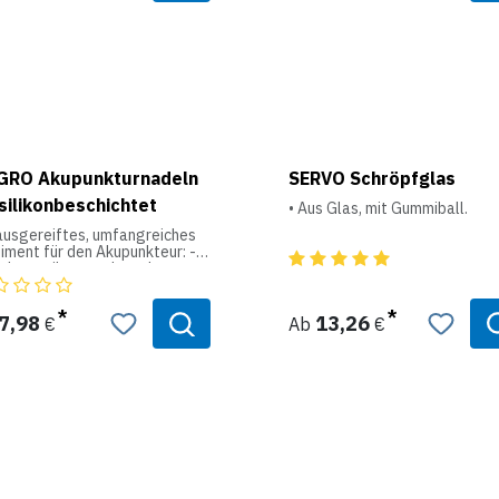
GRO Akupunkturnadeln
SERVO Schröpfglas
silikonbeschichtet
• Aus Glas, mit Gummiball.
 ausgereiftes, umfangreiches
iment für den Akupunkteur: -
eln steril verpackt - ohne
rungsröhrchen -
konbeschichtet
7,98
13,26
€
Ab
€