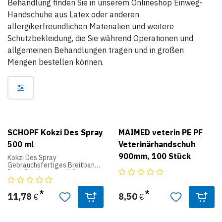
Behandlung finden Sie in unserem Onlineshop Einweg-
Handschuhe aus Latex oder anderen
allergikerfreundlichen Materialien und weitere
Schutzbekleidung, die Sie während Operationen und
allgemeinen Behandlungen tragen und in großen
Mengen bestellen können.
SCHOPF Kokzi Des Spray
MAIMED veterin PE PF
500 ml
Veterinärhandschuh
900mm, 100 Stück
Kokzi Des Spray
Gebrauchsfertiges Breitband-
Desinfektionsmittel-Spray
gegen Kokzidien-Oocyten,
Wurm- und Milbeneier,
Cryptosporidien, Clostridien,
11,78
8,50
€
€
Bakterien, Viren und Pilze
Eigenschaften: