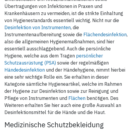
Produktinformationen lesen.
erzielt.
Achtung: Biozidprodukte
Übertragungen von Infektionen in Praxen und
vorsichtig verwenden. Vor
Gebrauch stets Etikett und
Krankenhäusern zu vermeiden, ist die strikte Einhaltung
Produktinformationen lesen.
von Hygienestandards essentiell wichtig. Nicht nur die
Desinfektion von Instrumenten
, die
Instrumentenaufbereitung sowie die
Flächendesinfektion
,
also die allgemeinen Hygienemaßnahmen, sind hier
essentiell ausschlaggebend. Auch die persönliche
Hygiene, welche aus dem Tragen
persönlicher
Schutzausrüstung (PSA)
sowie der regelmäßigen
Händedesinfektion
und der Händehygiene, nimmt hierbei
eine sehr wichtige Rolle ein. Sie erhalten in dieser
Kategorie sämtliche Hygieneartikel, welche im Rahmen
der Hygiene zur Desinfektion sowie zur Reinigung und
Pflege von Instrumenten und
Flächen
benötigen. Des
Weiteren erhalten Sie hier auch eine große Auswahl an
Desinfektionsmittel für die Hände und die Haut.
Medizinische Schutzbekleidung