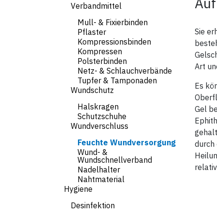
Auf
Verbandmittel
Mull- & Fixierbinden
Sie er
Pflaster
Kompressionsbinden
besteh
Kompressen
Gelsch
Polsterbinden
Art u
Netz- & Schlauchverbände
Tupfer & Tamponaden
Es kön
Wundschutz
Oberfl
Halskragen
Gel be
Schutzschuhe
Ephit
Wundverschluss
gehal
Feuchte Wundversorgung
durch 
Wund- &
Heilu
Wundschnellverband
relati
Nadelhalter
Nahtmaterial
Hygiene
Desinfektion