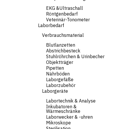
EKG &Ultraschall
Röntgenbedarf
Veterinär-Tonometer
Laborbedarf
Verbrauchsmaterial
Blutlanzetten
Abstrichbesteck
Stuhlröhrchen & Urinbecher
Objektträger
Pipetten
Nährböden
Laborgefäße
Laborzubehör
Laborgeräte
Labortechnik & Analyse
Inkubatoren &
Wärmeschränke
Laborwecker & -uhren
Mikroskope
Sterilisation