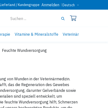
Anmelden
Lieferland / Kundengruppe
Deutsch
erapie
Vitamine & Mineralstoffe
Veterinär
Feuchte Wundversorgung
ung von Wunden in der Veterinärmedizin.
hafft, das die Regeneration des Gewebes
Wundversorgung, darunter Gelverbände sowie
alien sind speziell entwickelt, um
ie feuchte Wundversorgung hilft, Schmerzen
 auf unsere hochwertigen Produkte, um die