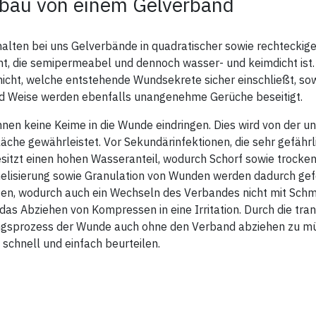
bau von einem Gelverband
halten bei uns Gelverbände in quadratischer sowie rechteckig
t, die semipermeabel und dennoch wasser- und keimdicht ist.
icht, welche entstehende Wundsekrete sicher einschließt, sow
nd Weise werden ebenfalls unangenehme Gerüche beseitigt.
nen keine Keime in die Wunde eindringen. Dies wird von der 
äche gewährleistet. Vor Sekundärinfektionen, die sehr gefährl
sitzt einen hohen Wasseranteil, wodurch Schorf sowie trocken
helisierung sowie Granulation von Wunden werden dadurch ge
ten, wodurch auch ein Wechseln des Verbandes nicht mit Sch
das Abziehen von Kompressen in eine Irritation. Durch die tr
ngsprozess der Wunde auch ohne den Verband abziehen zu m
v schnell und einfach beurteilen.