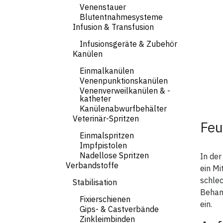
Venenstauer
Blutentnahmesysteme
Infusion & Transfusion
Infusionsgeräte & Zubehör
Kanülen
Einmalkanülen
Venenpunktionskanülen
Venenverweilkanülen & -
katheter
Kanülenabwurfbehälter
Veterinär-Spritzen
Feu
Einmalspritzen
Impfpistolen
Nadellose Spritzen
In der
Verbandstoffe
ein Mi
schle
Stabilisation
Behan
Fixierschienen
ein.
Gips- & Castverbände
Zinkleimbinden