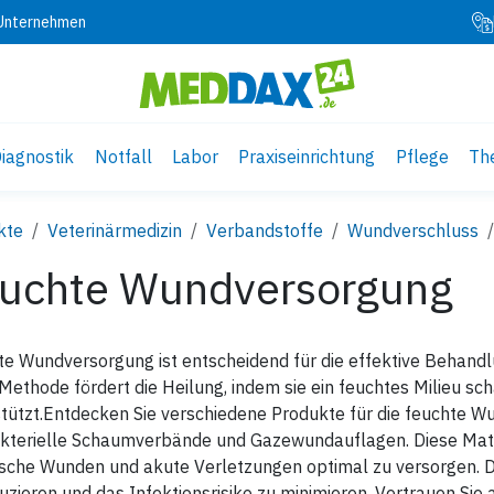
 Unternehmen
iagnostik
Notfall
Labor
Praxiseinrichtung
Pflege
Th
kte
Veterinärmedizin
Verbandstoffe
Wundverschluss
uchte Wundversorgung
e Wundversorgung ist entscheidend für die effektive Behandl
Methode fördert die Heilung, indem sie ein feuchtes Milieu sc
tützt.Entdecken Sie verschiedene Produkte für die feuchte 
kterielle Schaumverbände und Gazewundauflagen. Diese Materi
ische Wunden und akute Verletzungen optimal zu versorgen. D
uzieren und das Infektionsrisiko zu minimieren. Vertrauen Sie