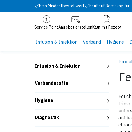
Zum Inhalt springen
Kein Mindestbestellwert
Kauf auf Rechnung für
Service Point
Angebot erstellen
Kauf mit Rezept
Infusion & Injektion
Verband
Hygiene
D
Produ
Infusion & Injektion
Fe
Verbandstoffe
Feucht
Hygiene
Diese 
unters
Diagnostik
antiba
chron
zu red