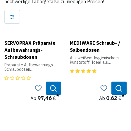
hochwertige Laborgefäße zu niedrigen Preisen!
SERVOPRAX Präparate
MEDIWARE Schraub- /
Aufbewahrungs-
Salbendosen
Schraubdosen
Aus weißem, hygienischem
Kunststoff. Ideal als
Präparate Aufbewahrungs-
Universalbehälter für Salben
Schraubdosen
und Proben.
Zum sicheren Aufbewahren
von Präparaten sind diese
transparenten
Aufbewahrungsbehälter aus
Polystyrol ideal. Mit großer
Öffnung und dichtem
97,46
0,62
Ab
€
Ab
€
Schraubdeckel werden alle
Präparate aufgenommen und
sicher transportiert.