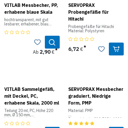
VITLAB Messbecher, PP,
SERVOPRAX
erhabene blaue Skala
Probengefäße für
Hitachi
hochtransparent, mit gut
lesbarer, erhabener, blau
Probengefäße für Hitachi
geprägter Skala und stabilem,
Material: Polystyren
griffigem Henkel, um die
Prägung zu schonen, wird die
Reinigung bis max. 60 °C
empfohlen, bedingt
6,72
€
autoklavierbar bei 121 °C (2
2,90
Ab
€
bar) entsprechend DIN EN 285,
lebensmittelgeeignetes
Produkt entsprechend
Verordnung (EG) Nr. 10/2011
Volumen(ml) Teilung(ml)
50 2
100 2
250 5
VITLAB Sammelgefäß,
SERVOPRAX Messbecher
500 10
mit Deckel, PC,
graduiert, Niedrige
1000 20
2000 50
erhabene Skala, 2000 ml
Form, PMP
3000 50
5000 100
Teilung 20 ml, PC, Höhe 220
Material: PMP
mm, Ø 150 mm,
lebensmittelgeeignetes
Entspricht der ISO 7056-1981
Produkt entsprechend
(E) und BS 5404 Teil 1.
Verordnung (EG) Nr. 10/2011
Kristallklare Qualität.