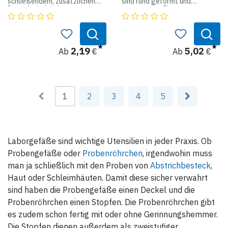
schließendem, zusätzlichen
sind rund geformt und
250 ml = Ø 45 mm /
Innendeckelckel.
transparent. Ein
Graduierung 50 ml / H:265mm /
Schraubverschluss am
Unterteilung 10 ml
Flaschenhals ermöglicht eine
schnelle Auswechslung der
500 ml = Ø 55 mm /
gewählten Flüssigkeiten und
Graduierung 100 ml / H:300mm
verschließt trotzdem sehr
2,19
5,02
Ab
€
Ab
€
/ Unterteilung 10 ml
dicht. Durch den engen Hals
kann man präzise Flüssigkeit in
1000 ml = Ø 70 mm /
die verschiedensten Gefäße
Graduierung 200 ml / H:330mm
füllen.
/ Unterteilung 2,5 ml
Produktdaten:
1
2
3
4
5
2000 ml = Ø 90 mm /
Graduierung 400 ml / H:370mm
Material: PE-LD, gezogene
/ Unterteilung 50 ml
Spitze aus PP
Aussehen: rund, transparent
Produktdaten:
und ohne Aufdruck
Laborgefäße sind wichtige Utensilien in jeder Praxis. Ob
Material: PMP
Probengefäße oder
Probenröhrchen
, irgendwohin muss
man ja schließlich mit den Proben von
Abstrichbesteck
,
Haut oder Schleimhäuten. Damit diese sicher verwahrt
sind haben die Probengefäße einen Deckel und die
Probenröhrchen einen Stopfen. Die Probenröhrchen gibt
es zudem schon fertig mit oder ohne Gerinnungshemmer.
Die Stopfen dienen außerdem als zweistufiger