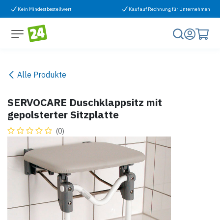
Zum Inhalt springen
Kein Mindestbestellwert
Kauf auf Rechnung für Unternehmen
Alle Produkte
SERVOCARE Duschklappsitz mit
gepolsterter Sitzplatte
(0)