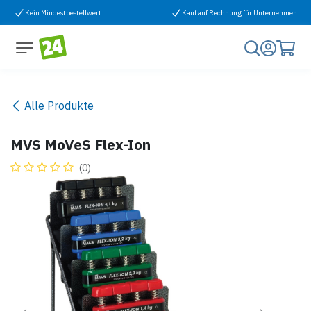
Zum Inhalt springen
Kein Mindestbestellwert
Kauf auf Rechnung für Unternehmen
Alle Produkte
MVS MoVeS Flex-Ion
(0)