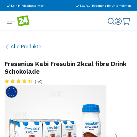
Zum Inhalt springen
Kein Mindestbestellwert
Kauf auf Rechnung für Unternehmen
Alle Produkte
Fresenius Kabi Fresubin 2kcal fibre Drink
Schokolade
(58)