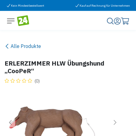
Zum Inhalt springen
Kein Mindestbestellwert
Kauf auf Rechnung für Unternehmen
Alle Produkte
ERLERZIMMER HLW Übungshund
„CooPeR“
(0)