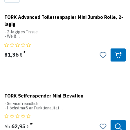
TORK Advanced Toilettenpapier Mini Jumbo Rolle, 2-
lagig
- 2-lagiges Tissue
- Weiß
- Perforiert
- Dekorprägung
- Optimale Lagenhaftung und Weichheit
- Ø 18,8 cm
81,36
€
T2
Mini Jumbo Rollen System
Blattmaß 10x20cm
TORK Seifenspender Mini Elevation
- Servicefreundlich
- Höchstmaß an Funktionalität
- Ergonomischer Druckknopf
- Schlagfester Kunststoff
- Mit Sichtfenster
- Abschließbar
62,95
Ab
€
- Auch für Toilettensitzreiniger und