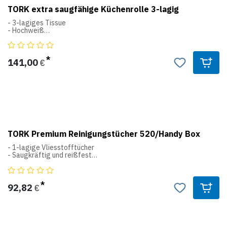
TORK extra saugfähige Küchenrolle 3-lagig
- 3-lagiges Tissue
- Hochweiß
- Perforiert
- Strukturprägung
Blattmaße 26 x 25cm
141,00
€
(48 Rollen x 51 Blatt = 2.448 Blatt)
TORK Premium Reinigungstücher 520/Handy Box
- 1-lagige Vliesstofftücher
- Saugkräftig und reißfest
W7
Handy Box System
92,82
€
Blatmaße 38,5x43cm