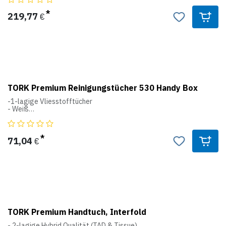
M2
Innenabrollung
219,77
€
System
Breite: 254
Höhe: 400
Tiefe: 235
TORK Premium Reinigungstücher 530 Handy Box
-1-lagige Vliesstofftücher
- Weiß
- Voluminöses Tuch mit textiler Oberflächenstruktur
W7
Handy Box System
71,04
€
TORK Premium Handtuch, Interfold
- 2-lagige Hybrid Qualität (TAD & Tissue)