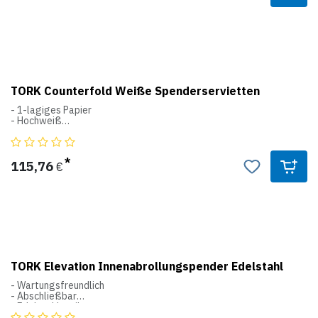
Hand & Body Lotion geeignet
S2
Flüssigseifen Mini
System
Breite: 112
Höhe: 206
TORK Counterfold Weiße Spenderservietten
Tiefe: 114
- 1-lagiges Papier
- Hochweiß
N1
Spenderservietten
System
115,76
€
Blattmaße 30 x 33cm
TORK Elevation Innenabrollungspender Edelstahl
- Wartungsfreundlich
- Abschließbar
- Edelstahloptik