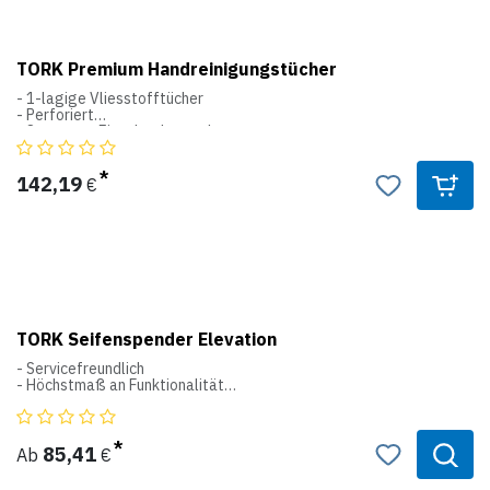
TORK Premium Handreinigungstücher
- 1-lagige Vliesstofftücher
- Perforiert
- Sparsame Einzeltuchentnahme
- Wiederverschließbare Deckelöffnung
- Handlich und mobil
142,19
€
W14
Spendereimer System
Blattmaße 27x27cm
TORK Seifenspender Elevation
- Servicefreundlich
- Höchstmaß an Funktionalität
- Ergonomischer Druckknopf
- Schlagfester Kunststoff
- Mit Sichtfenster
- Abschließbar
85,41
Ab
€
S1