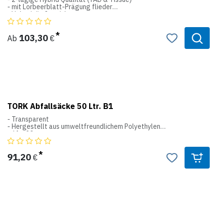
- mit Lorbeerblatt-Prägung flieder
- Voluminös & weich
- 21 x 34 cm
H2
103,30
Ab
€
Interfold System
TORK Abfallsäcke 50 Ltr. B1
- Transparent
- Hergestellt aus umweltfreundlichem Polyethylen
- 61 x 90 cm
B1
Abfallbehälter System
91,20
€