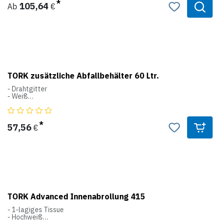
Bitte beachten Sie, dass der Deckel optional bei uns erhältlich ist
105,64
Ab
€
(Artikel-Nr. 11202).
Produktdaten:
Farbe: schwarz oder weiß
Volumen: 50 Liter
Breite: 389
Höhe: 629
Tiefe: 289
TORK zusätzliche Abfallbehälter 60 Ltr.
B1
- Drahtgitter
Abfallbehälter System
- Weiß
- Kunststoffbeschichtet
- Für Wandmontage geeignet
Breite: 330
57,56
€
Höhe: 720
Tiefe: 250
TORK Advanced Innenabrollung 415
- 1-lagiges Tissue
- Hochweiß