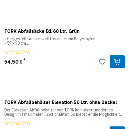
Flüssigseifen System
Breite: 112
Höhe: 291
Tiefe: 114
TORK Abfallsäcke B1 60 Ltr. Grün
- Hergestellt aus umweltfreundlichem Polyethylen
- 59 x 93 cm
B1
Abfallbehälter System
54,50
€
TORK Abfallbehälter Elevation 50 Ltr. ohne Deckel
Der Elevation Abfallbehälter von TORK kombiniert modernes
Design mit maximaler Funktionalität. So bietet er die Möglichkeit
einer Wandmontage. Der Abfallbehälter bietet ein Höchstmaß an
Qualität ohne den Service zu erschweren. So ist das Entleeren
denkbar einfach.