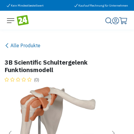
Zum Inhalt springen
Kein Mindestbestellwert
Kauf auf Rechnung für Unternehmen
Alle Produkte
3B Scientific Schultergelenk
Funktionsmodell
(0)