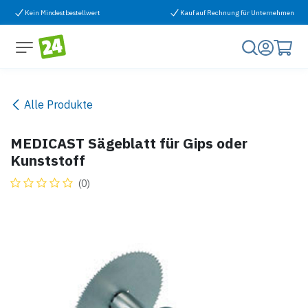
Zum Inhalt springen
Kein Mindestbestellwert
Kauf auf Rechnung für Unternehmen
Alle Produkte
MEDICAST Sägeblatt für Gips oder
Kunststoff
(0)