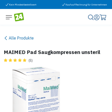
Zum Inhalt springen
Kein Mindestbestellwert
Kauf auf Rechnung für Unternehmen
Alle Produkte
MAIMED Pad Saugkompressen unsteril
(8)