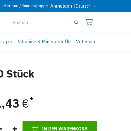
Anmelden
Lieferland / Kundengruppe
Deutsch
erapie
Vitamine & Mineralstoffe
Veterinär
0 Stück
1,43
€
IN DEN WARENKORB