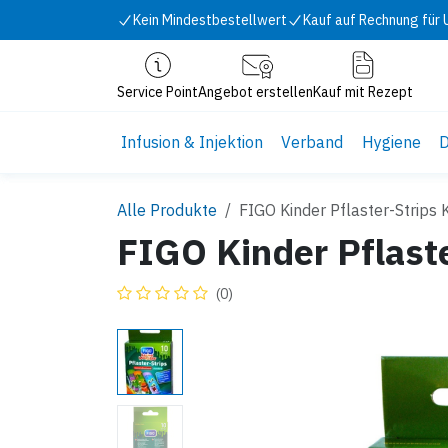
Zum Inhalt springen
Kein Mindestbestellwert
Kauf auf Rechnung für
Service Point
Angebot erstellen
Kauf mit Rezept
Infusion & Injektion
Verband
Hygiene
D
Alle Produkte
FIGO Kinder Pflaster-Strips 
FIGO Kinder Pflaste
(0)