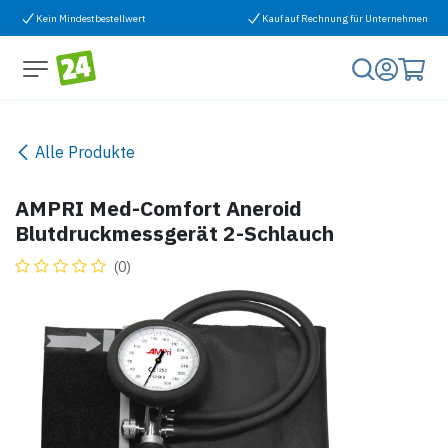
Zum Inhalt springen
Kein Mindestbestellwert
Kauf auf Rechnung für Unternehmen
Alle Produkte
AMPRI Med-Comfort Aneroid
Blutdruckmessgerät 2-Schlauch
(0)