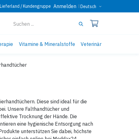
Anmelden
Lieferland / Kundengruppe
Deutsch
erapie
Vitamine & Mineralstoffe
Veterinär
rhandtücher
ierhandtüchern. Diese sind ideal für die
ei. Unsere Falthandtücher und
effektive Trocknung der Hände. Die
antieren eine hygienische Entsorgung nach
 Produkte unterstützen Sie dabei, höchste
ücher einfach online bei Meddax24.