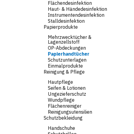
Flächendesinfektion
Haut- & Händedesinfektion
Instrumentendesinfektion
Stalldesinfektion
Papierprodukte
Mehrzwecktücher &
Lagenzellstoff
OP-Abdeckungen
Papierhandtücher
Schutzunterlagen
Einmalprodukte
Reinigung & Pflege
Hautpflege
Seifen & Lotionen
Ungezieferschutz
Wundpflege
Flächenreiniger
Reinigungsutensilien
Schutzbekleidung
Handschuhe