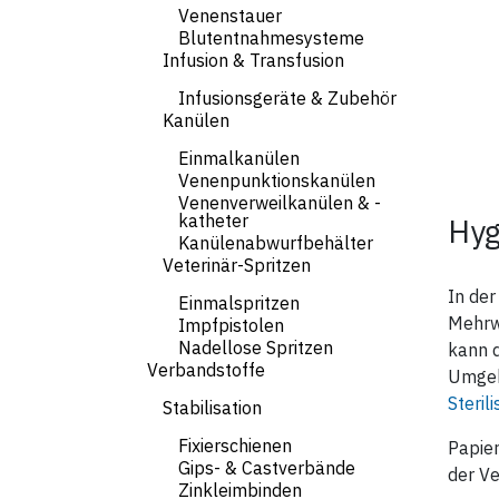
Venenstauer
Blutentnahmesysteme
Infusion & Transfusion
Infusionsgeräte & Zubehör
Kanülen
Einmalkanülen
Venenpunktionskanülen
Venenverweilkanülen & -
katheter
Hyg
Kanülenabwurfbehälter
Veterinär-Spritzen
In der
Einmalspritzen
Mehrw
Impfpistolen
Nadellose Spritzen
kann d
Verbandstoffe
Umgeb
Sterili
Stabilisation
Fixierschienen
Papier
Gips- & Castverbände
der Ve
Zinkleimbinden