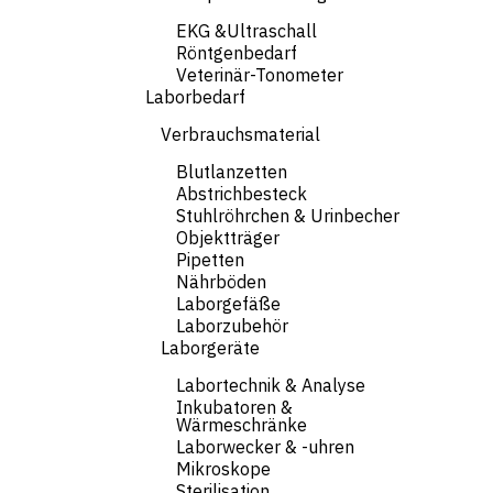
EKG &Ultraschall
Röntgenbedarf
Veterinär-Tonometer
Laborbedarf
Verbrauchsmaterial
Blutlanzetten
Abstrichbesteck
Stuhlröhrchen & Urinbecher
Objektträger
Pipetten
Nährböden
Laborgefäße
Laborzubehör
Laborgeräte
Labortechnik & Analyse
Inkubatoren &
Wärmeschränke
Laborwecker & -uhren
Mikroskope
Sterilisation