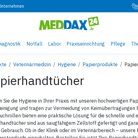
 Unternehmen
iagnostik
Notfall
Labor
Praxiseinrichtung
Pflege
Th
kte
Veterinärmedizin
Hygiene
Papierprodukte
Papie
pierhandtücher
n Sie die Hygiene in Ihrer Praxis mit unseren hochwertigen Pap
einigung und tragen zur Vermeidung von Keimübertragungen b
chrollen bieten eine praktische Lösung für die schnelle und 
handtücher sind aus saugfähigem Zellstoff gefertigt und gar
Gebrauch. Ob in der Klinik oder im Veterinärbereich – unsere
estandards einzuhalten. Bestellen Sie jetzt Ihre Papierhandt