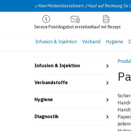
Zum Inhalt springen
Kein Mindestbestellwert
Kauf auf Rechnung für
Service Point
Angebot erstellen
Kauf mit Rezept
Infusion & Injektion
Verband
Hygiene
D
Produ
Infusion & Injektion
Pa
Verbandstoffe
Sicher
Hygiene
Handr
Handtu
Diagnostik
Papier
jedem 
Hygien