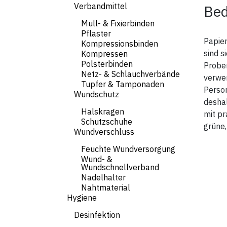
Verbandmittel
Bed
Mull- & Fixierbinden
Pflaster
Papier
Kompressionsbinden
sind s
Kompressen
Polsterbinden
Proben
Netz- & Schlauchverbände
verwen
Tupfer & Tamponaden
Person
Wundschutz
desha
Halskragen
mit p
Schutzschuhe
grüne,
Wundverschluss
Feuchte Wundversorgung
Wund- &
Wundschnellverband
Nadelhalter
Nahtmaterial
Hygiene
Desinfektion