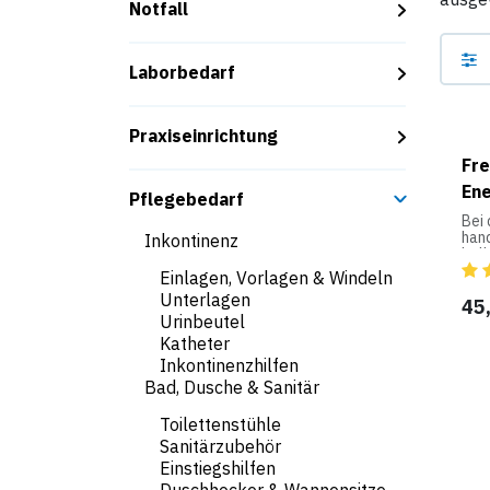
Notfall
Laborbedarf
Praxiseinrichtung
Fre
Ene
Pflegebedarf
Bei 
hand
Inkontinenz
ball
hohe
Einlagen, Vorlagen & Windeln
Easy
Unterlagen
Die 
45
ein
Urinbeutel
Fet
Katheter
Kre
Inkontinenzhilfen
Imm
Ein
Bad, Dusche & Sanitär
Ver
Spu
Toilettenstühle
Easy
Sanitärzubehör
Im M
Einstiegshilfen
jewe
woh