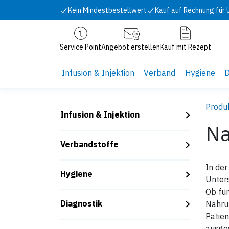
Zum Inhalt springen
Kein Mindestbestellwert
Kauf auf Rechnung für
Service Point
Angebot erstellen
Kauf mit Rezept
Infusion & Injektion
Verband
Hygiene
D
Produ
Infusion & Injektion
Na
Verbandstoffe
In der
Hygiene
Unters
Ob für
Diagnostik
Nahrun
Patien
ausge