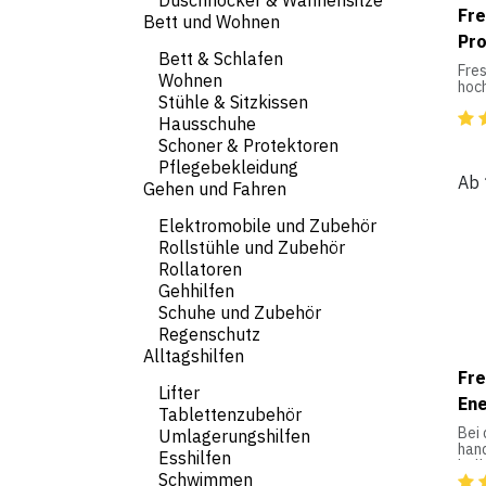
Duschhocker & Wannensitze
Ges
Fre
Bett und Wohnen
Sie 
Pro
bei 
Bett & Schlafen
Pro
Fres
- Ho
Wohnen
hoc
- O
Stühle & Sitzkissen
Nah
Sch
spez
Hausschuhe
- 6 
erhö
Ges
Schoner & Protektoren
Per
- S
Pflegebekleidung
Beda
- Gl
Ab
Pat
Gehen und Fahren
Dos
Mus
- Mi
Oper
erg
Elektromobile und Zubehör
Aufb
Eas
Rollstühle und Zubehör
Mus
- Mi
Wund
Rollatoren
auss
Gesc
Eas
Gehhilfen
in w
Lag
Schuhe und Zubehör
Getr
- O
Ges
Regenschutz
Rau
Port
- Kü
Alltagshilfen
Eiwe
Mon
Fre
und 
mögl
Lifter
auf
Scho
Ene
Prot
Tablettenzubehör
unt
glut
- L
Bei 
Umlagerungshilfen
auc
Temp
hand
Esshilfen
ent
1 M
ball
Unve
Schwimmen
bei 
hohe