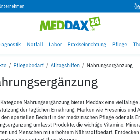
 Unternehmen
iagnostik
Notfall
Labor
Praxiseinrichtung
Pflege
Th
kte
Pflegebedarf
Alltagshilfen
Nahrungsergänzung
hrungsergänzung
 Kategorie Nahrungsergänzung bietet Meddax eine vielfältig
tützung der täglichen Ernährung. Marken wie Fresenius und A
 den speziellen Bedarf in der medizinischen Pflege oder als
gsergänzung umfasst Produkte, die wichtige Vitamine, Mineral
ten und Menschen mit erhöhtem Nährstoffbedarf. Entdecken S
wogene Versorgung Ihres Körpers.